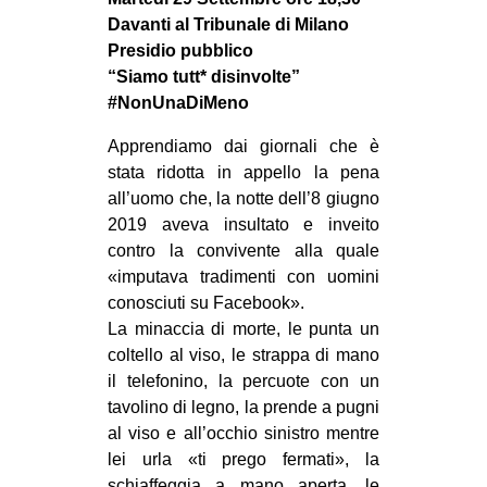
MILANO
Davanti al Tribunale di Milano
MOBILITAZIONI
Presidio pubblico
“Siamo tutt* disinvolte”
SPAZI
#NonUnaDiMeno
SPORT POPOLARE
Apprendiamo dai giornali che è
MOVIMENTI
stata ridotta in appello la pena
all’uomo che, la notte dell’8 giugno
AMBIENTE
2019 aveva insultato e inveito
ANTIFASCISMO
contro la convivente alla quale
«imputava tradimenti con uomini
DIRITTO ALL’ABITARE
conosciuti su Facebook».
GENERI
La minaccia di morte, le punta un
MIGRAZIONI
coltello al viso, le strappa di mano
il telefonino, la percuote con un
PRECARIATO
tavolino di legno, la prende a pugni
REPRESSIONE
al viso e all’occhio sinistro mentre
lei urla «ti prego fermati», la
STUDENTI
schiaffeggia a mano aperta, le