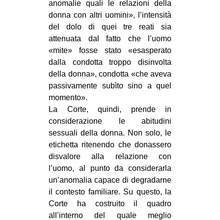
anomalie quali le relazioni della
EVENTI
donna con altri uomini», l’intensità
del dolo di quei tre reati sia
in
attenuata dal fatto che l’uomo
«mite» fosse stato «esasperato
Fb
dalla condotta troppo disinvolta
della donna», condotta «che aveva
tw
passivamente subìto sino a quel
momento».
bsky
La Corte, quindi, prende in
considerazione le abitudini
ms
sessuali della donna. Non solo, le
etichetta ritenendo che donassero
SEARCH
disvalore alla relazione con
l’uomo, al punto da considerarla
un’anomalia capace di degradarne
il contesto familiare. Su questo, la
Corte ha costruito il quadro
all’interno del quale meglio