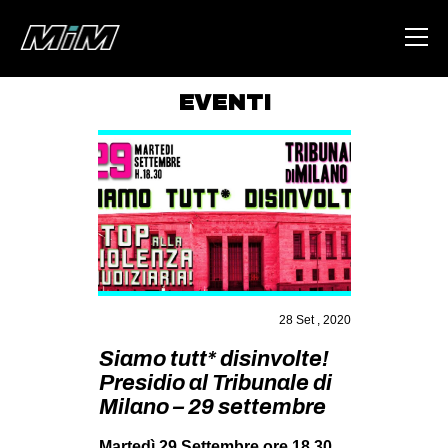
EVENTI
HOME
ABOUT
AREA
DEGENERAZIONE
GAZA FREESTYLE
CSOA LAMBRETTA
28 Set , 2020
MSM
Siamo tutt* disinvolte!
Presidio al Tribunale di
STUDENTI TSUNAMI
Milano – 29 settembre
ZAM
Martedì 29 Settembre ore 18,30