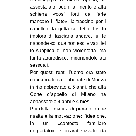
CULTURE
assesta altri pugni al mento e alla
schiena «così forti da farle
ARTE
mancare il fiato», la trascina per i
CINEMA
capelli e la getta sul letto. Lei lo
implora di lasciarla andare, lui le
MANIFESTI
risponde «di qua non esci viva», lei
MUSICA
lo supplica di non violentarla, ma
RECENSIONI
lui la aggredisce, imponendole atti
sessuali.
INTERNAZIONALE
Per questi reati l’uomo era stato
condannato dal Tribunale di Monza
AFRICA
in rito abbreviato a 5 anni, che alla
AMERICHE
Corte d’appello di Milano ha
ESTREMO ORIENTE
abbassato a 4 anni e 4 mesi.
Più della limatura di pena, ciò che
EUROPA
risalta è la motivazione: l’idea che,
MEDIO ORIENTE
in un «contesto familiare
degradato» e «caratterizzato da
MONDO