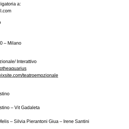
gatoria a:
l.com
o
0 – Milano
onale/ Interattivo
otheaquarius
.wixsite.com/teatroemozionale
stino
tino – Vit Gadaleta
elis – Silvia Pierantoni Giua – Irene Santini