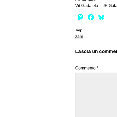
Vit Gadaleta – JP Gala
Mastod
Face
Bl
Tag:
zam
Lascia un comme
Commento
*