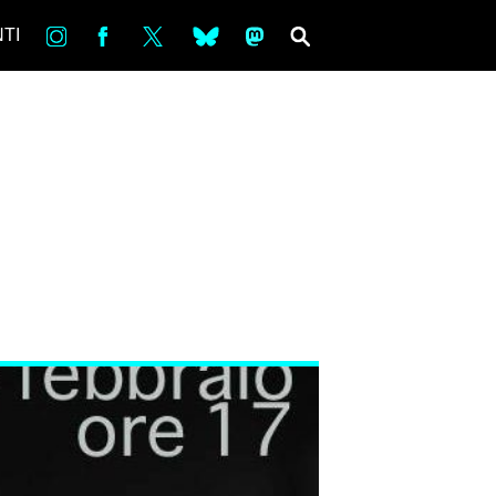
in
Fb
tw
bsky
ms
SEARCH
TI