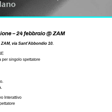
sione – 24 febbraio @ ZAM
@ ZAM, via Sant’Abbondio 10.
NE
a per singolo spettatore
o.
a.
 Interattivo
pettatore