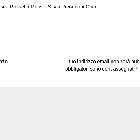
si – Rossella Melis – Silvia Pierantoni Giua
on
book
uesky
nto
Il tuo indirizzo email non sarà pub
obbligatori sono contrassegnati
*