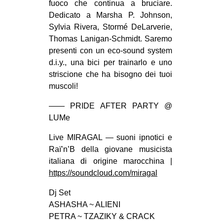
fuoco che continua a bruciare.
EVENTI
Dedicato a Marsha P. Johnson,
Sylvia Rivera, Stormé DeLarverie,
in
Thomas Lanigan-Schmidt. Saremo
presenti con un eco-sound system
Fb
d.i.y., una bici per trainarlo e uno
striscione che ha bisogno dei tuoi
tw
muscoli!
bsky
—— PRIDE AFTER PARTY @
LUMe
ms
Live MIRAGAL — suoni ipnotici e
SEARCH
Raï’n’B della giovane musicista
italiana di origine marocchina |
https://soundcloud.com/miragal
Dj Set
ASHASHA ~ ALIENI
PETRA ~ TZAZIKY & CRACK