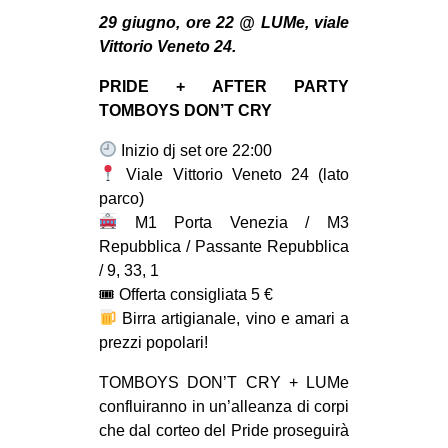
MILANO
29 giugno, ore 22 @ LUMe, viale
MOBILITAZIONI
Vittorio Veneto 24.
SPAZI
PRIDE + AFTER PARTY
TOMBOYS DON’T CRY
SPORT POPOLARE
Inizio dj set ore 22:00
MOVIMENTI
Viale Vittorio Veneto 24 (lato
AMBIENTE
parco)
M1 Porta Venezia / M3
ANTIFASCISMO
Repubblica / Passante Repubblica
DIRITTO ALL’ABITARE
/ 9, 33, 1
GENERI
🎟 Offerta consigliata 5 €
Birra artigianale, vino e amari a
MIGRAZIONI
prezzi popolari!
PRECARIATO
TOMBOYS DON’T CRY + LUMe
REPRESSIONE
confluiranno in un’alleanza di corpi
STUDENTI
che dal corteo del Pride proseguirà