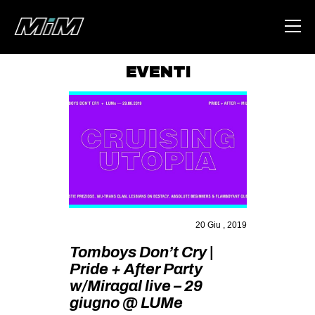
EVENTI
HOME
ABOUT
AREA
DEGENERAZIONE
GAZA FREESTYLE
CSOA LAMBRETTA
20 Giu , 2019
MSM
Tomboys Don’t Cry |
Pride + After Party
STUDENTI TSUNAMI
w/Miragal live – 29
ZAM
giugno @ LUMe