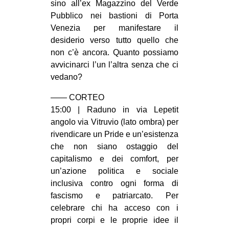
sino all’ex Magazzino del Verde
CULTURE
Pubblico nei bastioni di Porta
ARTE
Venezia per manifestare il
desiderio verso tutto quello che
CINEMA
non c’è ancora. Quanto possiamo
MANIFESTI
avvicinarci l’un l’altra senza che ci
vedano?
MUSICA
RECENSIONI
—— CORTEO
15:00 | Raduno in via Lepetit
INTERNAZIONALE
angolo via Vitruvio (lato ombra) per
rivendicare un Pride e un’esistenza
AFRICA
che non siano ostaggio del
AMERICHE
capitalismo e dei comfort, per
ESTREMO ORIENTE
un’azione politica e sociale
inclusiva contro ogni forma di
EUROPA
fascismo e patriarcato. Per
MEDIO ORIENTE
celebrare chi ha acceso con i
propri corpi e le proprie idee il
MONDO