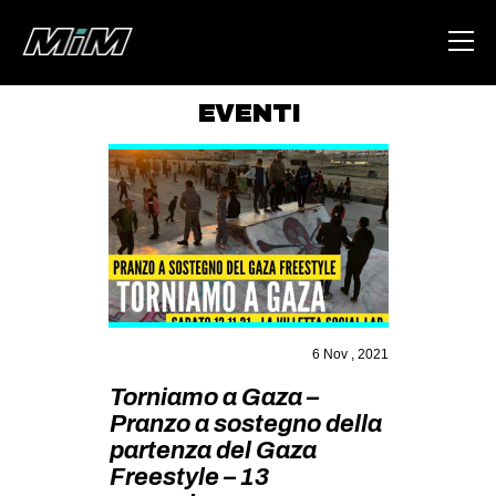
EVENTI
HOME
ABOUT
AREA
DEGENERAZIONE
GAZA FREESTYLE
CSOA LAMBRETTA
6 Nov , 2021
MSM
Torniamo a Gaza –
Pranzo a sostegno della
STUDENTI TSUNAMI
partenza del Gaza
ZAM
Freestyle – 13