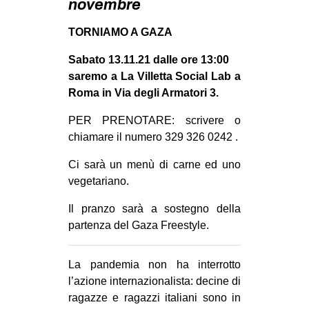
novembre
MILANO
MOBILITAZIONI
TORNIAMO A GAZA
SPAZI
Sabato 13.11.21 dalle ore 13:00
saremo a La Villetta Social Lab a
SPORT POPOLARE
Roma in Via degli Armatori 3.
MOVIMENTI
PER PRENOTARE: scrivere o
AMBIENTE
chiamare il numero 329 326 0242 .
ANTIFASCISMO
Ci sarà un menù di carne ed uno
DIRITTO ALL’ABITARE
vegetariano.
GENERI
Il pranzo sarà a sostegno della
MIGRAZIONI
partenza del Gaza Freestyle.
PRECARIATO
La pandemia non ha interrotto
REPRESSIONE
l’azione internazionalista: decine di
STUDENTI
ragazze e ragazzi italiani sono in