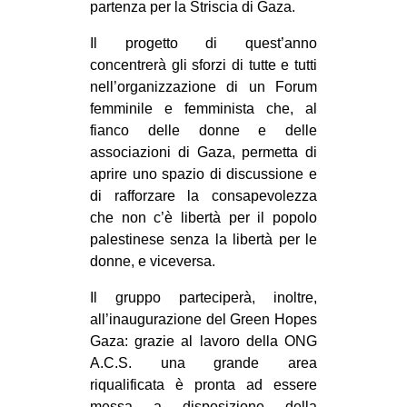
partenza per la Striscia di Gaza.
CULTURE
Il progetto di quest’anno
ARTE
concentrerà gli sforzi di tutte e tutti
CINEMA
nell’organizzazione di un Forum
femminile e femminista che, al
MANIFESTI
fianco delle donne e delle
MUSICA
associazioni di Gaza, permetta di
RECENSIONI
aprire uno spazio di discussione e
di rafforzare la consapevolezza
INTERNAZIONALE
che non c’è libertà per il popolo
palestinese senza la libertà per le
AFRICA
donne, e viceversa.
AMERICHE
Il gruppo parteciperà, inoltre,
ESTREMO ORIENTE
all’inaugurazione del Green Hopes
EUROPA
Gaza: grazie al lavoro della ONG
A.C.S. una grande area
MEDIO ORIENTE
riqualificata è pronta ad essere
MONDO
messa a disposizione della