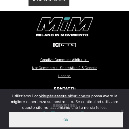
Creative Commons Attribution-
NonCommercial-ShareAlike 2.5 Generic
License.
CONTATTI:
Utilizziamo i cookie per essere sicuri che tu possa avere la
milanoinmovimento@gmail.com
migliore esperienza sul nostro sito. Se continui ad utilizzare
SEGUICI SU:
questo sito noi assumiamo che tu ne sia felice.
Ok
Sito ospitato sulla piattaforma
Midala