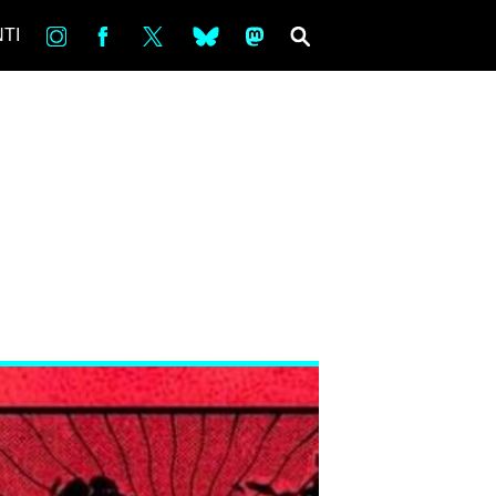
in
Fb
tw
bsky
ms
SEARCH
TI