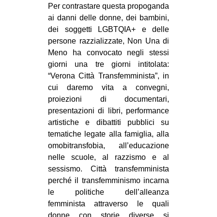
Per contrastare questa propoganda
EVENTI
ai danni delle donne, dei bambini,
dei soggetti LGBTQIA+ e delle
in
persone razzializzate, Non Una di
Meno ha convocato negli stessi
Fb
giorni una tre giorni intitolata:
“Verona Città Transfemminista”, in
tw
cui daremo vita a convegni,
proiezioni di documentari,
bsky
presentazioni di libri, performance
ms
artistiche e dibattiti pubblici su
tematiche legate alla famiglia, alla
SEARCH
omobitransfobia, all’educazione
nelle scuole, al razzismo e al
sessismo. Città transfemminista
perché il transfemminismo incarna
le politiche dell’alleanza
femminista attraverso le quali
donne con storie diverse si