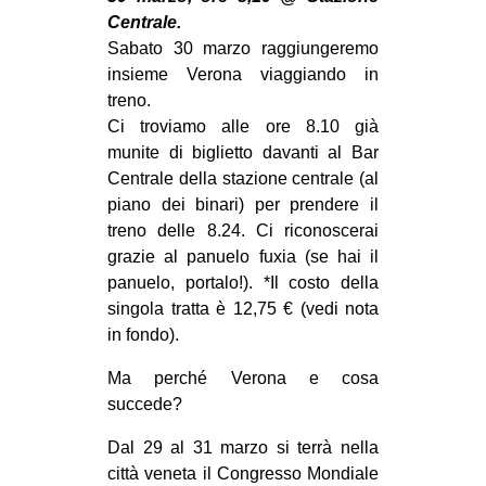
MILANO
Centrale.
Sabato 30 marzo raggiungeremo
MOBILITAZIONI
insieme Verona viaggiando in
SPAZI
treno.
SPORT POPOLARE
Ci troviamo alle ore 8.10 già
munite di biglietto davanti al Bar
MOVIMENTI
Centrale della stazione centrale (al
piano dei binari) per prendere il
AMBIENTE
treno delle 8.24. Ci riconoscerai
ANTIFASCISMO
grazie al panuelo fuxia (se hai il
DIRITTO ALL’ABITARE
panuelo, portalo!). *Il costo della
singola tratta è 12,75 € (vedi nota
GENERI
in fondo).
MIGRAZIONI
Ma perché Verona e cosa
PRECARIATO
succede?
REPRESSIONE
Dal 29 al 31 marzo si terrà nella
STUDENTI
città veneta il Congresso Mondiale