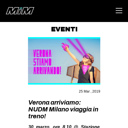
EVENTI
HOME
ABOUT
AREA
DEGENERAZIONE
GAZA FREESTYLE
CSOA LAMBRETTA
25 Mar , 2019
MSM
Verona arriviamo:
NUDM Milano viaggia in
STUDENTI TSUNAMI
treno!
ZAM
30 marzo, ore 8,10 @ Stazione