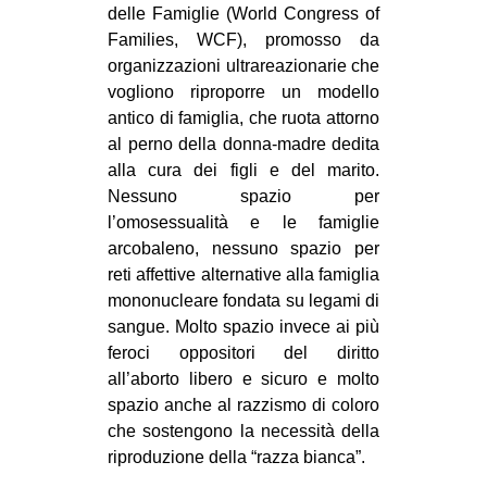
delle Famiglie (World Congress of
CULTURE
Families, WCF), promosso da
ARTE
organizzazioni ultrareazionarie che
vogliono riproporre un modello
CINEMA
antico di famiglia, che ruota attorno
MANIFESTI
al perno della donna-madre dedita
MUSICA
alla cura dei figli e del marito.
Nessuno spazio per
RECENSIONI
l’omosessualità e le famiglie
arcobaleno, nessuno spazio per
INTERNAZIONALE
reti affettive alternative alla famiglia
AFRICA
mononucleare fondata su legami di
AMERICHE
sangue. Molto spazio invece ai più
feroci oppositori del diritto
ESTREMO ORIENTE
all’aborto libero e sicuro e molto
EUROPA
spazio anche al razzismo di coloro
che sostengono la necessità della
MEDIO ORIENTE
riproduzione della “razza bianca”.
MONDO