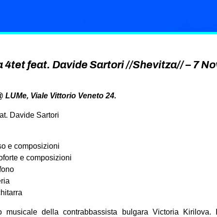
a 4tet feat. Davide Sartori //Shevitza// – 7
 LUMe, Viale Vittorio Veneto 24.
eat. Davide Sartori
sso e composizioni
oforte e composizioni
fono
ria
hitarra
o musicale della contrabbassista bulgara Victoria Kirilova.