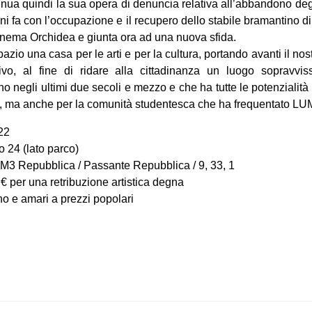
inua quindi la sua opera di denuncia relativa all’abbandono degli
anni fa con l’occupazione e il recupero dello stabile bramantino 
inema Orchidea e giunta ora ad una nuova sfida.
zio una casa per le arti e per la cultura, portando avanti il no
ivo, al fine di ridare alla cittadinanza un luogo sopravvissu
no negli ultimi due secoli e mezzo e che ha tutte le potenzialità
re, ma anche per la comunità studentesca che ha frequentato LUM
 22
o 24 (lato parco)
M3 Repubblica / Passante Repubblica / 9, 33, 1
 € per una retribuzione artistica degna
ino e amari a prezzi popolari
on
book
uesky