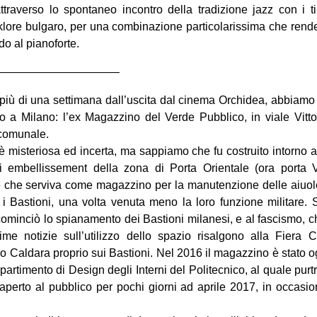
attraverso lo spontaneo incontro della tradizione jazz con i t
klore bulgaro, per una combinazione particolarissima che rende 
do al pianoforte.
——————————–
più di una settimana dall’uscita dal cinema Orchidea, abbiamo
o a Milano: l’ex Magazzino del Verde Pubblico, in viale Vittor
 comunale.
 è misteriosa ed incerta, ma sappiamo che fu costruito intorno al
 embellissement della zona di Porta Orientale (ora porta Ve
 che serviva come magazzino per la manutenzione delle aiuole,
i Bastioni, una volta venuta meno la loro funzione militare. 
ominciò lo spianamento dei Bastioni milanesi, e al fascismo, 
time notizie sull’utilizzo dello spazio risalgono alla Fiera
o Caldara proprio sui Bastioni. Nel 2016 il magazzino è stato og
ipartimento di Design degli Interni del Politecnico, al quale pur
riaperto al pubblico per pochi giorni ad aprile 2017, in occasi