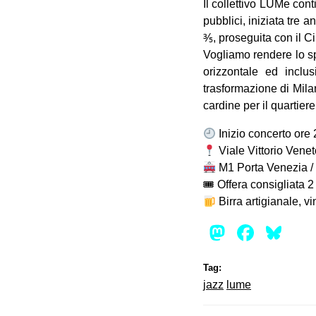
Il collettivo LUMe cont
pubblici, iniziata tre 
⅗, proseguita con il C
Vogliamo rendere lo spa
orizzontale ed inclus
trasformazione di Mila
cardine per il quartie
Inizio concerto ore
Viale Vittorio Venet
M1 Porta Venezia / 
🎟 Offera consigliata 2
Birra artigianale, v
Mastod
Face
Bl
Tag:
jazz
lume