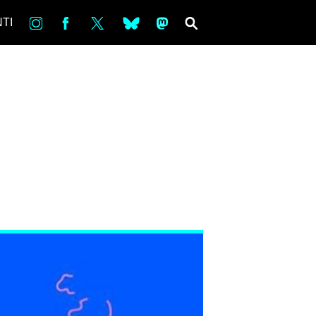
in
Fb
tw
bsky
ms
SEARCH
TI