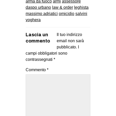
arma da fuoco
armi
assessore
daspo urbano
law & order
leghista
massimo adriatici
omicidio
salvini
voghera
Lascia un
Il tuo indirizzo
commento
email non sarà
pubblicato.
I
campi obbligatori sono
contrassegnati
*
Commento
*