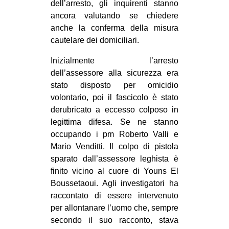
dell’arresto, gli inquirenti stanno
CULTURE
ancora valutando se chiedere
ARTE
anche la conferma della misura
cautelare dei domiciliari.
CINEMA
Inizialmente l’arresto
MANIFESTI
dell’assessore alla sicurezza era
MUSICA
stato disposto per omicidio
RECENSIONI
volontario, poi il fascicolo è stato
derubricato a eccesso colposo in
INTERNAZIONALE
legittima difesa. Se ne stanno
occupando i pm Roberto Valli e
AFRICA
Mario Venditti. Il colpo di pistola
AMERICHE
sparato dall’assessore leghista è
ESTREMO ORIENTE
finito vicino al cuore di Youns El
Boussetaoui. Agli investigatori ha
EUROPA
raccontato di essere intervenuto
MEDIO ORIENTE
per allontanare l’uomo che, sempre
secondo il suo racconto, stava
MONDO