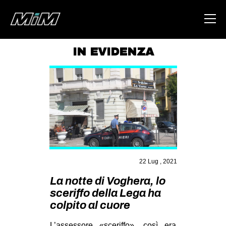
IN EVIDENZA
HOME
ABOUT
AREA
DEGENERAZIONE
GAZA FREESTYLE
CSOA LAMBRETTA
22 Lug , 2021
MSM
La notte di Voghera, lo
sceriffo della Lega ha
STUDENTI TSUNAMI
colpito al cuore
ZAM
L’assessore «sceriffo», così era