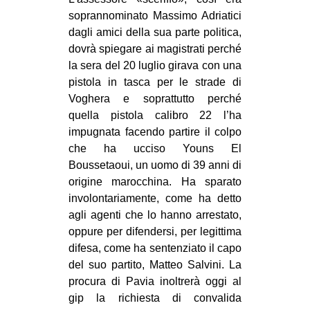
MILANO
soprannominato Massimo Adriatici
MOBILITAZIONI
dagli amici della sua parte politica,
dovrà spiegare ai magistrati perché
SPAZI
la sera del 20 luglio girava con una
SPORT POPOLARE
pistola in tasca per le strade di
Voghera e soprattutto perché
MOVIMENTI
quella pistola calibro 22 l’ha
AMBIENTE
impugnata facendo partire il colpo
che ha ucciso Youns El
ANTIFASCISMO
Boussetaoui, un uomo di 39 anni di
DIRITTO ALL’ABITARE
origine marocchina. Ha sparato
involontariamente, come ha detto
GENERI
agli agenti che lo hanno arrestato,
MIGRAZIONI
oppure per difendersi, per legittima
difesa, come ha sentenziato il capo
PRECARIATO
del suo partito, Matteo Salvini. La
REPRESSIONE
procura di Pavia inoltrerà oggi al
STUDENTI
gip la richiesta di convalida