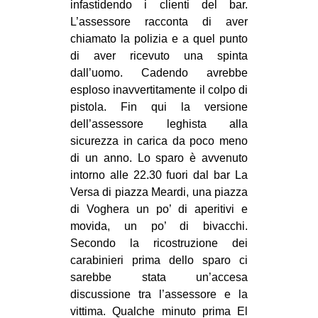
infastidendo i clienti del bar.
EVENTI
L’assessore racconta di aver
chiamato la polizia e a quel punto
in
di aver ricevuto una spinta
dall’uomo. Cadendo avrebbe
Fb
esploso inavvertitamente il colpo di
pistola. Fin qui la versione
tw
dell’assessore leghista alla
sicurezza in carica da poco meno
bsky
di un anno. Lo sparo è avvenuto
intorno alle 22.30 fuori dal bar La
ms
Versa di piazza Meardi, una piazza
di Voghera un po’ di aperitivi e
SEARCH
movida, un po’ di bivacchi.
Secondo la ricostruzione dei
carabinieri prima dello sparo ci
sarebbe stata un’accesa
discussione tra l’assessore e la
vittima. Qualche minuto prima El