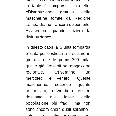
in tante è comparso il cartello:
EVENTI
«Distribuzione gratuita delle
mascherine fornite da Regione
in
Lombardia non ancora disponibile.
Fb
Avviseremo quando inizierà la
distribuzione».
tw
In questo caos la Giunta lombarda
bsky
è stata poi costretta a precisare in
giornata che le prime 300 mila,
ms
quelle già presenti nel magazzino
regionale, arriveranno tra
SEARCH
mercoledì e venerdì. Queste
mascherine, secondo quanto
annunciato, dovrebbero essere
destinate alle fasce della
popolazione più fragili, ma non
sono ancora chiari quali saranno i
criteri di distribuzione. «Il