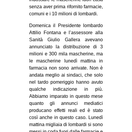
CULTURE
senza aver prima rifornito farmacie,
comuni e i 10 milioni di lombardi.
ARTE
Domenica il Presidente lombardo
CINEMA
Attilio Fontana e l’assessore alla
MANIFESTI
Sanità Giulio Gallera avevano
MUSICA
annunciato la distribuzione di 3
milioni e 300 mila mascherine, ma
RECENSIONI
le mascherine lunedì mattina in
INTERNAZIONALE
farmacia non sono arrivate. Non è
andata meglio ai sindaci, che solo
AFRICA
nel tardo pomeriggio hanno avuto
AMERICHE
qualche indicazione in più.
Abbiamo imparato in questo mese
ESTREMO ORIENTE
quanto gli annunci mediatici
EUROPA
producano effetti reali ed è stato
così anche in questo caso. Lunedì
MEDIO ORIENTE
mattina migliaia di lombardi si sono
MONDO
messi in coda fuori dalle farmacie e