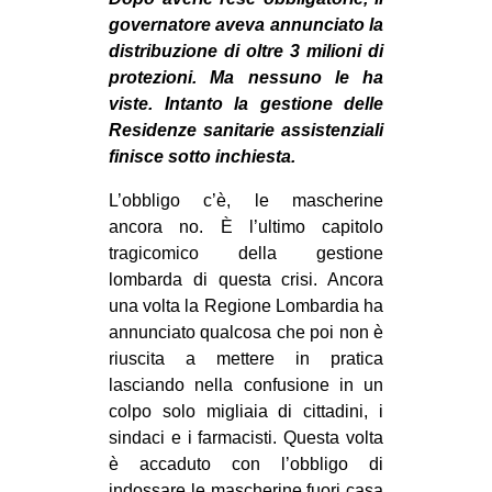
MILANO
governatore aveva annunciato la
MOBILITAZIONI
distribuzione di oltre 3 milioni di
protezioni. Ma nessuno le ha
SPAZI
viste. Intanto la gestione delle
SPORT POPOLARE
Residenze sanitarie assistenziali
finisce sotto inchiesta.
MOVIMENTI
L’obbligo c’è, le mascherine
AMBIENTE
ancora no. È l’ultimo capitolo
ANTIFASCISMO
tragicomico della gestione
lombarda di questa crisi. Ancora
DIRITTO ALL’ABITARE
una volta la Regione Lombardia ha
GENERI
annunciato qualcosa che poi non è
MIGRAZIONI
riuscita a mettere in pratica
lasciando nella confusione in un
PRECARIATO
colpo solo migliaia di cittadini, i
REPRESSIONE
sindaci e i farmacisti. Questa volta
è accaduto con l’obbligo di
STUDENTI
indossare le mascherine fuori casa