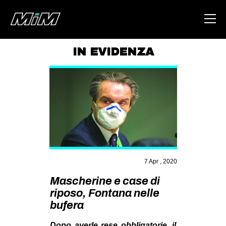
IN EVIDENZA
HOME
ABOUT
AREA
DEGENERAZIONE
GAZA FREESTYLE
CSOA LAMBRETTA
7 Apr , 2020
MSM
Mascherine e case di
riposo, Fontana nelle
STUDENTI TSUNAMI
bufera
ZAM
Dopo averle rese obbligatorie, il