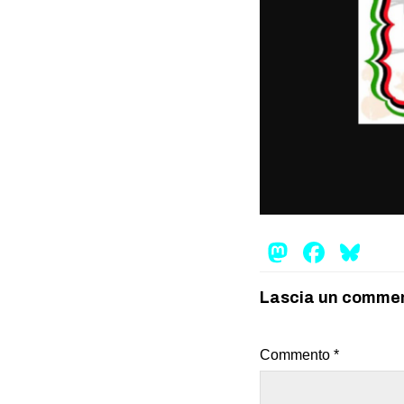
Mastod
Face
Bl
Lascia un comme
Commento
*