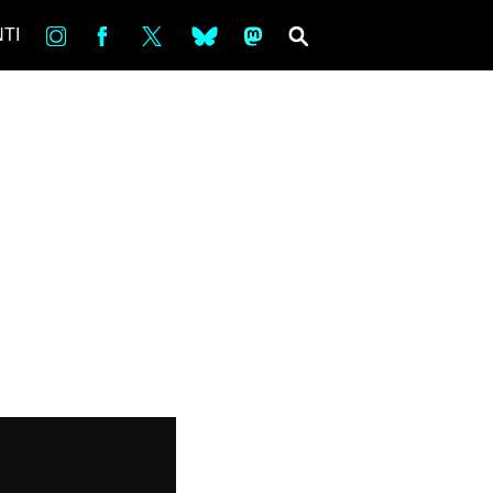
in
Fb
tw
bsky
ms
SEARCH
TI