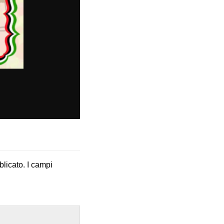
blicato.
I campi