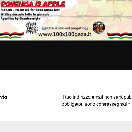
on
book
uesky
nto
Il tuo indirizzo email non sarà pub
obbligatori sono contrassegnati
*