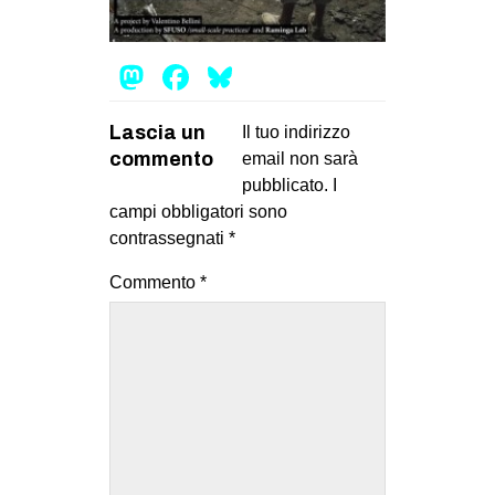
MILANO
MOBILITAZIONI
Mastodon
Facebook
Bluesky
SPAZI
SPORT POPOLARE
Lascia un
Il tuo indirizzo
commento
email non sarà
MOVIMENTI
pubblicato.
I
AMBIENTE
campi obbligatori sono
contrassegnati
*
ANTIFASCISMO
Commento
*
DIRITTO ALL’ABITARE
GENERI
MIGRAZIONI
PRECARIATO
REPRESSIONE
STUDENTI