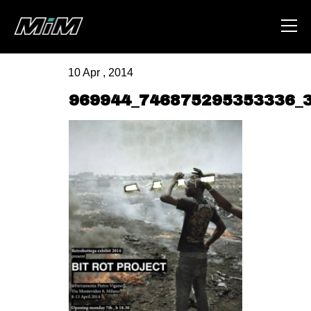
10 Apr , 2014
HOME
969944_746875295353336_
ABOUT
AREA
DEGENERAZIONE
GAZA FREESTYLE
CSOA LAMBRETTA
MSM
STUDENTI TSUNAMI
ZAM