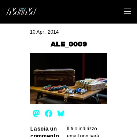
10 Apr , 2014
HOME
ALE_0009
ABOUT
AREA
DEGENERAZIONE
GAZA FREESTYLE
CSOA LAMBRETTA
MSM
Mastodon
Facebook
Bluesky
STUDENTI TSUNAMI
ZAM
Lascia un
Il tuo indirizzo
commento
email non sarà