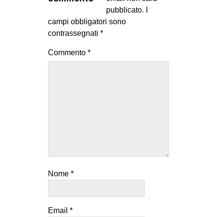
MILANO
pubblicato.
I
campi obbligatori sono
MOBILITAZIONI
contrassegnati
*
SPAZI
Commento
*
SPORT POPOLARE
MOVIMENTI
AMBIENTE
ANTIFASCISMO
DIRITTO ALL’ABITARE
GENERI
MIGRAZIONI
Nome
*
PRECARIATO
REPRESSIONE
STUDENTI
Email
*