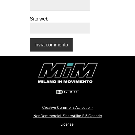
CULTURE
ARTE
Sito web
CINEMA
MANIFESTI
MUSICA
RECENSIONI
INTERNAZIONALE
AFRICA
AMERICHE
ESTREMO ORIENTE
Creative Commons Attribution-
EUROPA
NonCommercial-ShareAlike 2.5 Generic
MEDIO ORIENTE
License.
MONDO