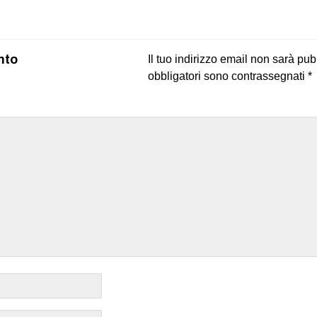
on
book
uesky
nto
Il tuo indirizzo email non sarà pub
obbligatori sono contrassegnati
*