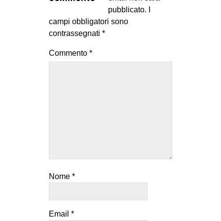
MILANO
pubblicato.
I
campi obbligatori sono
MOBILITAZIONI
contrassegnati
*
SPAZI
Commento
*
SPORT POPOLARE
MOVIMENTI
AMBIENTE
ANTIFASCISMO
DIRITTO ALL’ABITARE
GENERI
MIGRAZIONI
Nome
*
PRECARIATO
REPRESSIONE
STUDENTI
Email
*