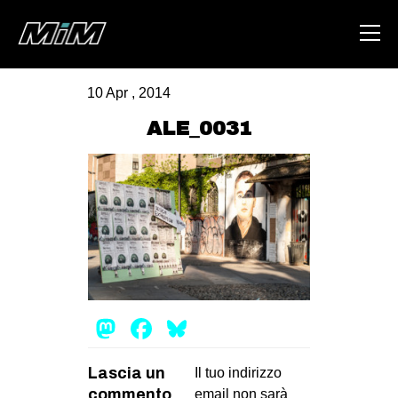
10 Apr , 2014
HOME
ALE_0031
ABOUT
AREA
DEGENERAZIONE
GAZA FREESTYLE
CSOA LAMBRETTA
MSM
Mastodon
Facebook
Bluesky
STUDENTI TSUNAMI
Lascia un
ZAM
Il tuo indirizzo
commento
email non sarà