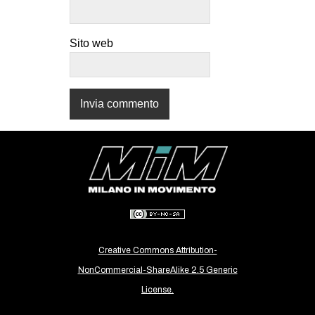
CULTURE
ARTE
Sito web
CINEMA
MANIFESTI
MUSICA
RECENSIONI
INTERNAZIONALE
AFRICA
AMERICHE
ESTREMO ORIENTE
Creative Commons Attribution-
EUROPA
NonCommercial-ShareAlike 2.5 Generic
MEDIO ORIENTE
License.
MONDO