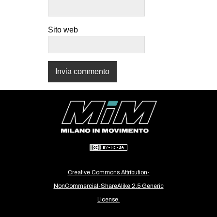
CULTURE
ARTE
Sito web
CINEMA
MANIFESTI
MUSICA
RECENSIONI
INTERNAZIONALE
AFRICA
AMERICHE
ESTREMO ORIENTE
Creative Commons Attribution-
EUROPA
NonCommercial-ShareAlike 2.5 Generic
MEDIO ORIENTE
License.
MONDO