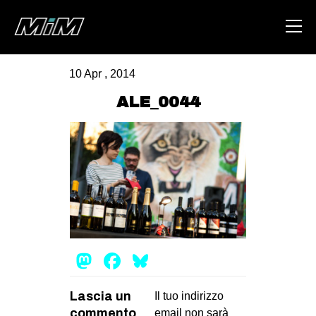
10 Apr , 2014
HOME
ALE_0044
ABOUT
AREA
DEGENERAZIONE
GAZA FREESTYLE
CSOA LAMBRETTA
MSM
Mastodon
Facebook
Bluesky
STUDENTI TSUNAMI
Lascia un
ZAM
Il tuo indirizzo
commento
email non sarà