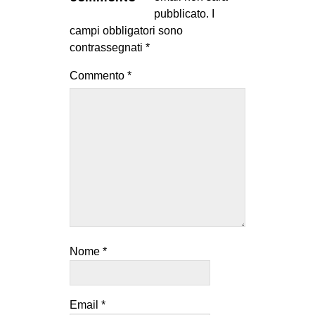
MILANO
pubblicato.
I
campi obbligatori sono
MOBILITAZIONI
contrassegnati
*
SPAZI
Commento
*
SPORT POPOLARE
MOVIMENTI
AMBIENTE
ANTIFASCISMO
DIRITTO ALL’ABITARE
GENERI
MIGRAZIONI
Nome
*
PRECARIATO
REPRESSIONE
STUDENTI
Email
*