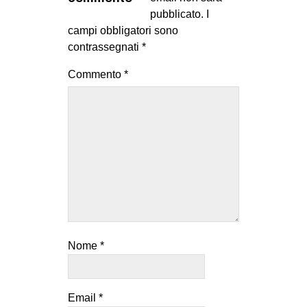
MILANO
pubblicato.
I
campi obbligatori sono
MOBILITAZIONI
contrassegnati
*
SPAZI
Commento
*
SPORT POPOLARE
MOVIMENTI
AMBIENTE
ANTIFASCISMO
DIRITTO ALL’ABITARE
GENERI
MIGRAZIONI
Nome
*
PRECARIATO
REPRESSIONE
STUDENTI
Email
*