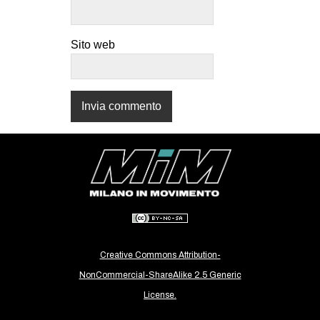
CULTURE
ARTE
Sito web
CINEMA
MANIFESTI
MUSICA
RECENSIONI
INTERNAZIONALE
AFRICA
AMERICHE
ESTREMO ORIENTE
Creative Commons Attribution-
EUROPA
NonCommercial-ShareAlike 2.5 Generic
MEDIO ORIENTE
License.
MONDO