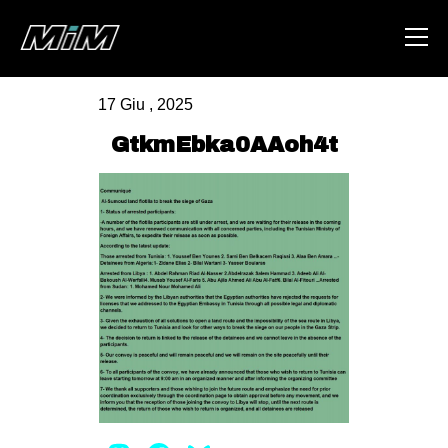
17 Giu , 2025
HOME
GtkmEbka0AAoh4t
ABOUT
AREA
DEGENERAZIONE
GAZA FREESTYLE
CSOA LAMBRETTA
MSM
STUDENTI TSUNAMI
ZAM