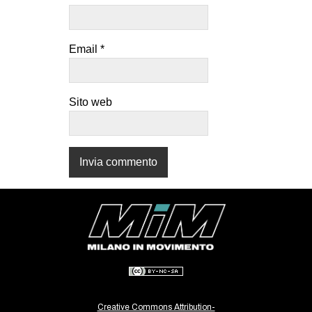
CULTURE
ARTE
Email
*
CINEMA
MANIFESTI
Sito web
MUSICA
RECENSIONI
INTERNAZIONALE
AFRICA
AMERICHE
ESTREMO ORIENTE
EUROPA
MEDIO ORIENTE
MONDO
Creative Commons Attribution-