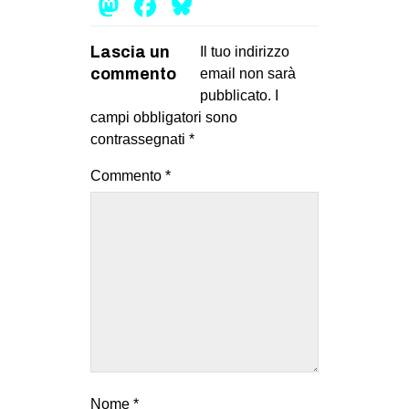
Mastodon
Facebook
Bluesky
MILANO
MOBILITAZIONI
Lascia un
Il tuo indirizzo
commento
SPAZI
email non sarà
pubblicato.
I
SPORT POPOLARE
campi obbligatori sono
contrassegnati
*
MOVIMENTI
AMBIENTE
Commento
*
ANTIFASCISMO
DIRITTO ALL’ABITARE
GENERI
MIGRAZIONI
PRECARIATO
REPRESSIONE
STUDENTI
Nome
*