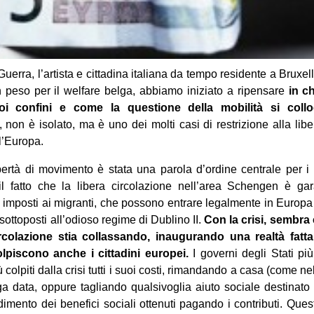
Guerra, l’artista e cittadina italiana da tempo residente a Bruxe
 peso per il welfare belga, abbiamo iniziato a ripensare
in c
oi confini e come la questione della mobilità si collo
ti, non è isolato, ma è uno dei molti casi di restrizione alla li
l’Europa.
libertà di movimento è stata una parola d’ordine centrale per 
 fatto che la libera circolazione nell’area Schengen è gar
oli imposti ai migranti, che possono entrare legalmente in Europa
sottoposti all’odioso regime di Dublino II.
Con la crisi, sembr
rcolazione stia collassando, inaugurando una realtà fatta 
lpiscono anche i cittadini europei.
I governi degli Stati pi
 colpiti dalla crisi tutti i suoi costi, rimandando a casa (come ne
ga data, oppure tagliando qualsivoglia aiuto sociale destinato
imento dei benefici sociali ottenuti pagando i contributi. Que