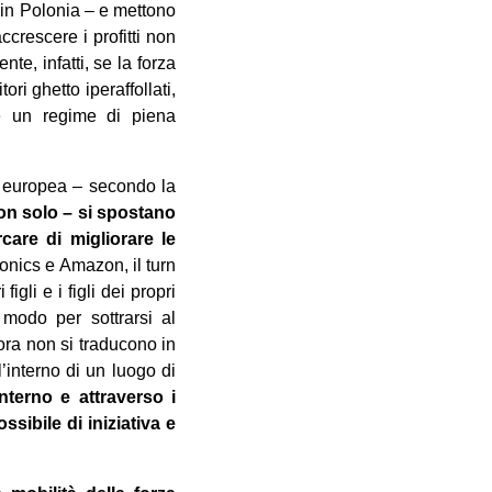
in Polonia – e mettono
ccrescere i profitti non
te, infatti, se la forza
ri ghetto iperaffollati,
ce un regime di piena
d europea – secondo la
 non solo – si spostano
care di migliorare le
nics e Amazon, il turn
gli e i figli dei propri
 modo per sottrarsi al
ora non si traducono in
l’interno di un luogo di
interno e attraverso i
ssibile di iniziativa e