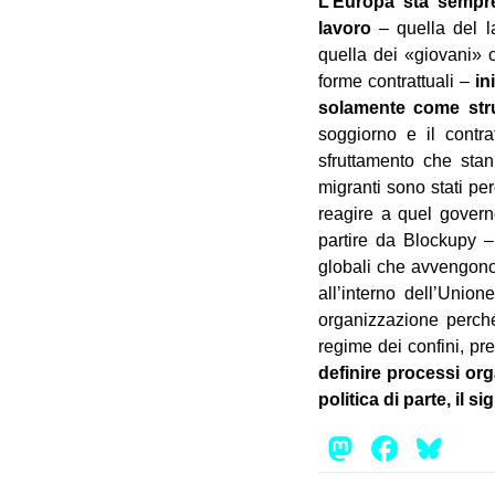
L’Europa sta sempre
lavoro
– quella del l
quella dei «giovani» c
forme contrattuali –
in
solamente come str
soggiorno e il contra
sfruttamento che sta
migranti sono stati per
reagire a quel govern
partire da Blockupy –
globali che avvengono 
all’interno dell’Union
organizzazione perché 
regime dei confini, pr
definire processi org
politica di parte, il 
Mastod
Face
Bl