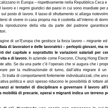
calizzano in Europa – rispettivamente nella Repubblica Ceca e 
l lavoro e i regimi giuridici dei paesi in cui sono insediate per a
ul posto di lavoro. Il tasso di sfruttamento si allarga notevolmen
rsi di vivere in casa propria ma è costretta all’interno di dormito
la riproduzione della vita da parte del padrone garantis
tori.
gine di un’Europa che gestisce la forza lavoro – migrante e
liaia di lavoratori e delle lavoratrici – perlopiù giovani, ma
 del capitale e soprattutto le variazioni salariali per cer
vita e di lavoro.
In aziende come Foxconn, Chung Hong Electro
alto. Se da una parte c’è l’operaio che si augura che i propri fi
vorare per la multinazionale di turno, dall’altra migrare è un
. Si tratta di comportamenti fortemente individualizzati, che anc
ziativa politica e anzi spesso riducono le possibilità di lottare al
anzi ai tentativi di disciplinare e governare il lavoro all’
a mobilità di precarie, operai e migranti indica un terreno po