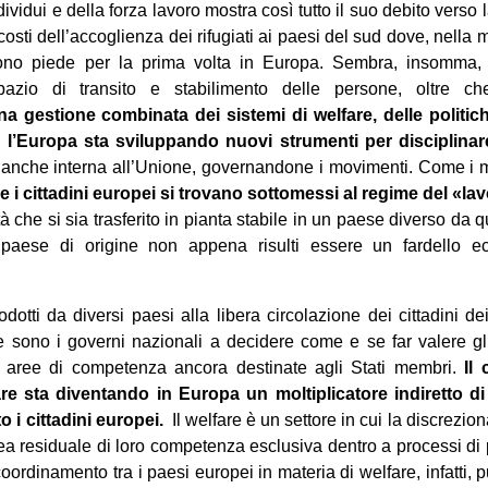
ividui e della forza lavoro mostra così tutto il suo debito verso
 costi dell’accoglienza dei rifugiati ai paesi del sud dove, nella m
tono piede per la prima volta in Europa. Sembra, insomma, 
spazio di transito e stabilimento delle persone, oltre c
a gestione combinata dei sistemi di welfare, delle politich
l’Europa sta sviluppando nuovi strumenti per disciplinare
anche interna all’Unione, governandone i movimenti. Come i mi
 i cittadini europei si trovano sottomessi al regime del «la
tà che si sia trasferito in pianta stabile in un paese diverso da q
paese di origine non appena risulti essere un fardello e
trodotti da diversi paesi alla libera circolazione dei cittadini 
e sono i governi nazionali a decidere come e se far valere g
e aree di competenza ancora destinate agli Stati membri.
Il
are sta diventando in Europa un moltiplicatore indiretto di
o i cittadini europei.
Il welfare è un settore in cui la discrezion
a residuale di loro competenza esclusiva dentro a processi di 
ordinamento tra i paesi europei in materia di welfare, infatti, p