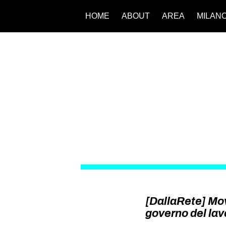
HOME
ABOUT
AREA
MILAN
[DallaRete] Mo
governo del lav