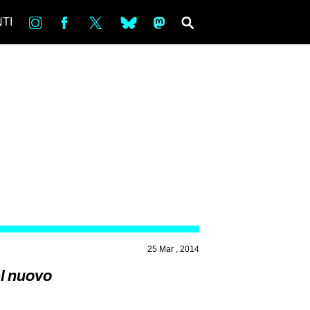
in
Fb
tw
bsky
ms
SEARCH
TI
25 Mar , 2014
el nuovo