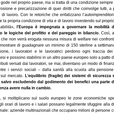
 ne gode nel proprio paese, ma si tratta di una condizione sempre 
sione e precarizzazione di quei diritti che coinvolge tutti, a 
 di lavoro. Con le retoriche che enfatizzano l’autoimprenditoria
e la propria condizione di vita e di lavoro investendo sul propr
abilità»,
l’Europa è impegnata a governare la mobilità de
 le logiche del profitto e del pareggio in bilancio.
Così, a
che non verrà erogata nessuna misura di welfare nei confronti
mostrare di guadagnare un minimo di 150 sterline a settiman
nione, i lavoratori e le lavoratrici perdono ogni traccia de
esi e possono stabilirsi in un altro paese europeo solo a patto d
ributi versati dai lavoratori, se mai, diventano un modo di finan
tre i servizi sociali – dalla sanità alla scuola alla pension
 sul mercato.
L’equilibrio (fragile) dei sistemi di sicurezza 
to salvo escludendo dal godimento dei benefici una parte 
nza avere nulla in cambio.
i moltiplicano sul suolo europeo le zone economiche special
gli orari di lavoro e i salari possano legalmente sfuggire alla 
zionale: aziende multinazionali che occupano milioni di person