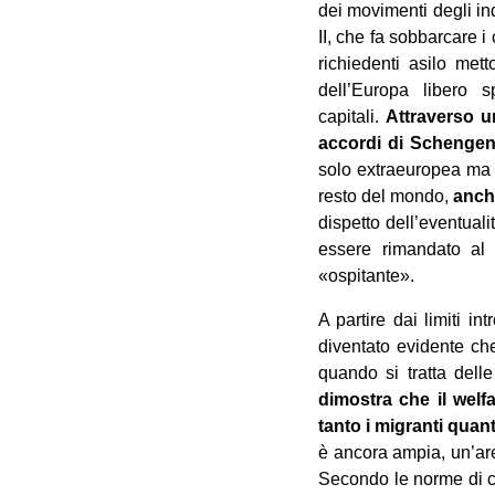
dei movimenti degli ind
II, che fa sobbarcare i
richiedenti asilo met
dell’Europa libero 
capitali.
Attraverso un
accordi di Schengen 
solo extraeuropea ma 
resto del mondo,
anche
dispetto dell’eventuali
essere rimandato al 
«ospitante».
A partire dai limiti in
diventato evidente ch
quando si tratta dell
dimostra che il welf
tanto i migranti quant
è ancora ampia, un’are
Secondo le norme di co