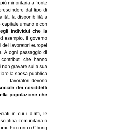
più minoritaria a fronte
prescindere dal tipo di
lità, la disponibilità a
io capitale umano e con
gli individui che la
d esempio, il governo
 dei lavoratori europei
a. A ogni passaggio di
i contributi che hanno
i non gravare sulla sua
ziare la spesa pubblica
e – i lavoratori devono
sociale dei cosiddetti
della popolazione che
i in cui i diritti, le
disciplina comunitaria o
e come Foxconn o Chung