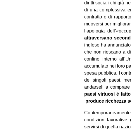
diritti sociali chi già
di una complessiva ero
contratto e di rapporto
muoversi per migliorar
l’apologia dell’«occup
attraversano secondo
inglese ha annunciato 
che non riescano a di
confine interno all’U
accumulato nei loro pa
spesa pubblica. I cont
dei singoli paesi, men
andarseli a comprare
paesi virtuosi è fat
produce ricchezza se
Contemporaneamente, s
condizioni lavorative, 
servirsi di quella na