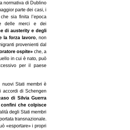
 la normativa di Dublino
aggior parte dei casi, i
che sia finita l’epoca
he delle merci e dei
e di austerity e degli
 la forza lavoro
, non
granti provenienti dal
voratore ospite»
che, a
uello in cui è nato, può
ccessivo per il paese
dei nuovi Stati membri è
li accordi di Schengen
 caso di Silvia Guerra
 confini che colpisce
alità degli Stati membri
portata transnazionale.
uò «esportare» i propri