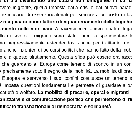
 di più diventando uno spazio non omogeneo in cui la 
avoro migrante, quella imposta dalla crisi e dal nuovo paradi
he rifiutano di essere incatenati per sempre a un posto di lav
izia a pesare come fattore di squadernamento delle logiche 
umento nelle sue mani.
Attraverso meccanismi quali il lega
tto di lavoro, i migranti sono stati i primi a sperimentare
nno progressivamente estendendosi anche per i cittadini del
ò anche i pionieri di percorsi politici che hanno fatto della mobi
o e a questo sfruttamento. Questa sfida può essere ora racc
 che guardano all’Europa come terreno di scontro in un cont
precisamente sotto il segno della mobilità. La mobilità di prec
e Europea e attraverso i suoi confini costituisce un terreno s
impatta questioni fondamentali e permette di guardare a tutti
ecarietà e welfare.
La mobilità di precarie, operai e migranti i
anizzativi e di comunicazione politica che permettono di ri
significato transnazionale di democrazia e solidarietà.
on
book
uesky