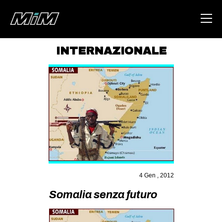
INTERNAZIONALE
HOME
ABOUT
AREA
DEGENERAZIONE
GAZA FREESTYLE
CSOA LAMBRETTA
MSM
4 Gen , 2012
STUDENTI TSUNAMI
Somalia senza futuro
ZAM