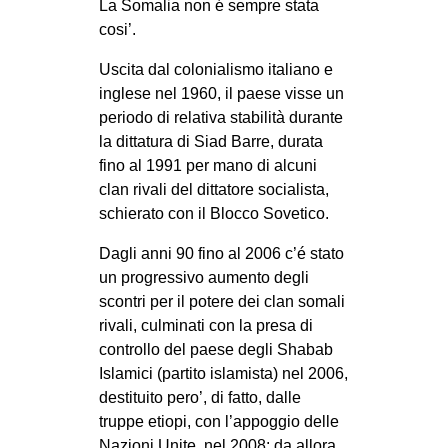
La Somalia non é sempre stata
EVENTI
cosi’.
Uscita dal colonialismo italiano e
in
inglese nel 1960, il paese visse un
Fb
periodo di relativa stabilità durante
la dittatura di Siad Barre, durata
tw
fino al 1991 per mano di alcuni
clan rivali del dittatore socialista,
bsky
schierato con il Blocco Sovetico.
ms
Dagli anni 90 fino al 2006 c’é stato
un progressivo aumento degli
SEARCH
scontri per il potere dei clan somali
rivali, culminati con la presa di
controllo del paese degli Shabab
Islamici (partito islamista) nel 2006,
destituito pero’, di fatto, dalle
truppe etiopi, con l’appoggio delle
Nazioni Unite, nel 2008: da allora,