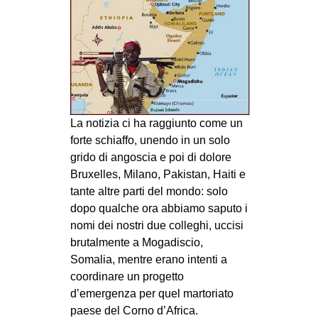
MILANO
MOBILITAZIONI
SPAZI
SPORT POPOLARE
MOVIMENTI
La notizia ci ha raggiunto come un
AMBIENTE
forte schiaffo, unendo in un solo
grido di angoscia e poi di dolore
ANTIFASCISMO
Bruxelles, Milano, Pakistan, Haiti e
DIRITTO ALL’ABITARE
tante altre parti del mondo: solo
GENERI
dopo qualche ora abbiamo saputo i
nomi dei nostri due colleghi, uccisi
MIGRAZIONI
brutalmente a Mogadiscio,
PRECARIATO
Somalia, mentre erano intenti a
coordinare un progetto
REPRESSIONE
d’emergenza per quel martoriato
STUDENTI
paese del Corno d’Africa.