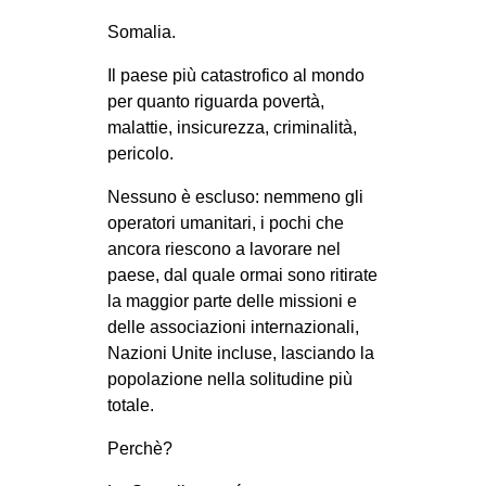
CULTURE
Somalia.
ARTE
Il paese più catastrofico al mondo
CINEMA
per quanto riguarda povertà,
malattie, insicurezza, criminalità,
MANIFESTI
pericolo.
MUSICA
Nessuno è escluso: nemmeno gli
RECENSIONI
operatori umanitari, i pochi che
ancora riescono a lavorare nel
INTERNAZIONALE
paese, dal quale ormai sono ritirate
AFRICA
la maggior parte delle missioni e
AMERICHE
delle associazioni internazionali,
Nazioni Unite incluse, lasciando la
ESTREMO ORIENTE
popolazione nella solitudine più
EUROPA
totale.
MEDIO ORIENTE
Perchè?
MONDO