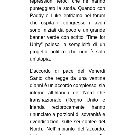
repressioni feroci che ne hanno
EVENTI
punteggiato la storia. Quando con
Paddy e Luke entriamo nel forum
in
che ospita il congresso i lavori
sono iniziati da poco e un grande
Fb
banner verde con scritto “Time for
Unity” palesa la semplicità di un
tw
progetto politico che non è solo
un’utopia.
bsky
L’accordo di pace del Venerdì
ms
Santo che regge da una ventina
d’anni è un accordo complesso, sia
SEARCH
interno all’Irlanda del Nord che
transnazionale (Regno Unito e
Irlanda reciprocamente hanno
rinunciato a porzioni di sovranità e
rivendicazioni sulle sei contee del
Nord). Nell’impianto dell’accordo,