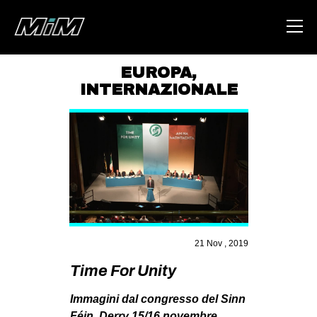
EUROPA
,
INTERNAZIONALE
HOME
ABOUT
AREA
DEGENERAZIONE
GAZA FREESTYLE
CSOA LAMBRETTA
21 Nov , 2019
MSM
Time For Unity
STUDENTI TSUNAMI
ZAM
Immagini dal congresso del Sinn
Féin, Derry 15/16 novembre