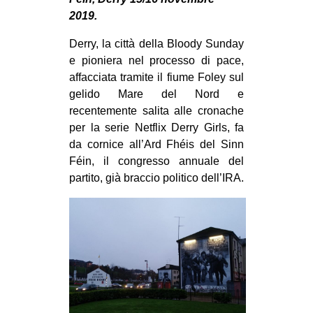
MILANO
2019.
MOBILITAZIONI
Derry, la città della Bloody Sunday
SPAZI
e pioniera nel processo di pace,
affacciata tramite il fiume Foley sul
SPORT POPOLARE
gelido Mare del Nord e
MOVIMENTI
recentemente salita alle cronache
per la serie Netflix Derry Girls, fa
AMBIENTE
da cornice all’Ard Fhéis del Sinn
ANTIFASCISMO
Féin, il congresso annuale del
partito, già braccio politico dell’IRA.
DIRITTO ALL’ABITARE
GENERI
MIGRAZIONI
PRECARIATO
REPRESSIONE
STUDENTI