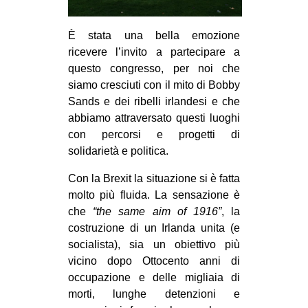
CULTURE
È stata una bella emozione
ARTE
ricevere l’invito a partecipare a
CINEMA
questo congresso, per noi che
MANIFESTI
siamo cresciuti con il mito di Bobby
Sands e dei ribelli irlandesi e che
MUSICA
abbiamo attraversato questi luoghi
RECENSIONI
con percorsi e progetti di
solidarietà e politica.
INTERNAZIONALE
Con la Brexit la situazione si è fatta
AFRICA
molto più fluida. La sensazione è
AMERICHE
che
“the same aim of 1916”
, la
costruzione di un Irlanda unita (e
ESTREMO ORIENTE
socialista), sia un obiettivo più
EUROPA
vicino dopo Ottocento anni di
MEDIO ORIENTE
occupazione e delle migliaia di
morti, lunghe detenzioni e
MONDO