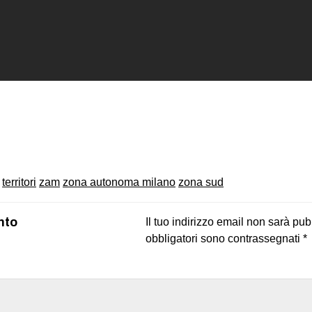
on
book
uesky
territori
zam
zona autonoma milano
zona sud
nto
Il tuo indirizzo email non sarà pub
obbligatori sono contrassegnati
*