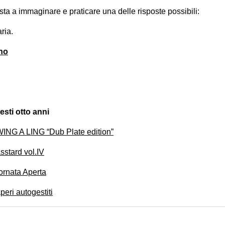
a a immaginare e praticare una delle risposte possibili:
ria.
no
sti otto anni
ING A LING “Dub Plate edition”
sstard vol.IV
ornata Aperta
eri autogestiti