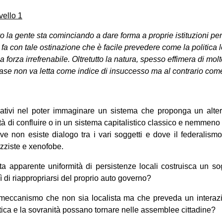
vello 1
vo la gente sta cominciando a dare forma a proprie istituzioni pe
 fa con tale ostinazione che è facile prevedere come la politica l
 forza irrefrenabile. Oltretutto la natura, spesso effimera di molt
ase non va letta come indice di insuccesso ma al contrario come
gativi nel poter immaginare un sistema che proponga un alter
à di confluire o in un sistema capitalistico classico e nemmeno r
e non esiste dialogo tra i vari soggetti e dove il federalism
azziste e xenofobe.
a apparente uniformità di persistenze locali costruisca un so
 di riappropriarsi del proprio auto governo?
eccanismo che non sia localista ma che preveda un interaz
itica e la sovranità possano tornare nelle assemblee cittadine?