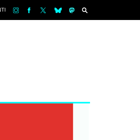
in
Fb
tw
bsky
ms
SEARCH
TI