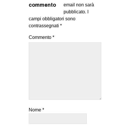
MILANO
commento
email non sarà
pubblicato.
I
MOBILITAZIONI
campi obbligatori sono
SPAZI
contrassegnati
*
SPORT POPOLARE
Commento
*
MOVIMENTI
AMBIENTE
ANTIFASCISMO
DIRITTO ALL’ABITARE
GENERI
MIGRAZIONI
PRECARIATO
Nome
*
REPRESSIONE
STUDENTI