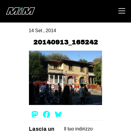
14 Set , 2014
HOME
20140913_165242
ABOUT
AREA
DEGENERAZIONE
GAZA FREESTYLE
CSOA LAMBRETTA
MSM
Mastodon
Facebook
Bluesky
STUDENTI TSUNAMI
ZAM
Lascia un
Il tuo indirizzo