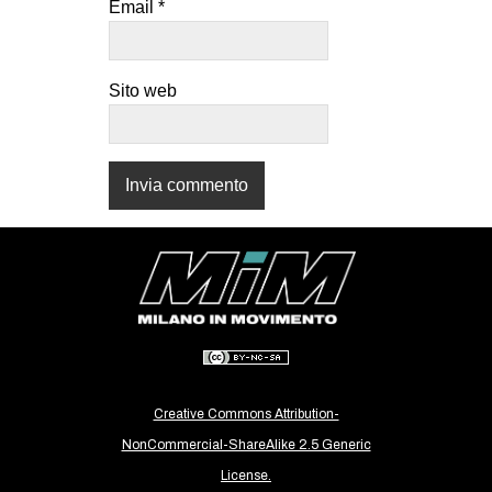
Email
*
CULTURE
ARTE
Sito web
CINEMA
MANIFESTI
MUSICA
RECENSIONI
INTERNAZIONALE
AFRICA
AMERICHE
ESTREMO ORIENTE
EUROPA
Creative Commons Attribution-
MEDIO ORIENTE
NonCommercial-ShareAlike 2.5 Generic
License.
MONDO