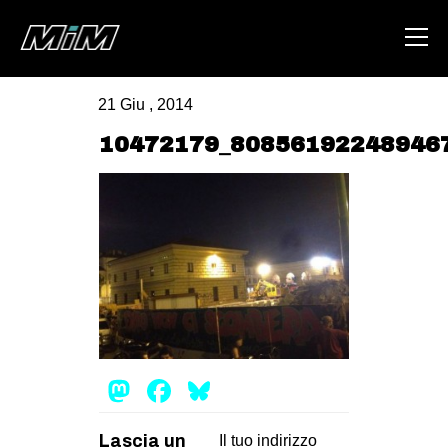
21 Giu , 2014
HOME
10472179_80856192248946
ABOUT
AREA
DEGENERAZIONE
GAZA FREESTYLE
CSOA LAMBRETTA
MSM
Mastodon
Facebook
Bluesky
STUDENTI TSUNAMI
ZAM
Lascia un
Il tuo indirizzo