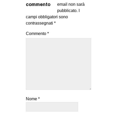
MILANO
commento
email non sarà
pubblicato.
I
MOBILITAZIONI
campi obbligatori sono
SPAZI
contrassegnati
*
SPORT POPOLARE
Commento
*
MOVIMENTI
AMBIENTE
ANTIFASCISMO
DIRITTO ALL’ABITARE
GENERI
MIGRAZIONI
PRECARIATO
Nome
*
REPRESSIONE
STUDENTI