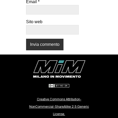
Email
*
CULTURE
ARTE
Sito web
CINEMA
MANIFESTI
MUSICA
RECENSIONI
INTERNAZIONALE
AFRICA
AMERICHE
ESTREMO ORIENTE
EUROPA
Creative Commons Attribution-
MEDIO ORIENTE
NonCommercial-ShareAlike 2.5 Generic
License.
MONDO