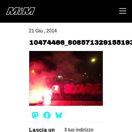
21 Giu , 2014
HOME
10474466_80857132915519
ABOUT
AREA
DEGENERAZIONE
GAZA FREESTYLE
CSOA LAMBRETTA
MSM
Mastodon
Facebook
Bluesky
STUDENTI TSUNAMI
ZAM
Lascia un
Il tuo indirizzo