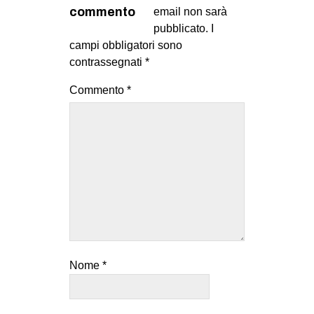
MILANO
commento
email non sarà
pubblicato.
I
MOBILITAZIONI
campi obbligatori sono
SPAZI
contrassegnati
*
SPORT POPOLARE
Commento
*
MOVIMENTI
AMBIENTE
ANTIFASCISMO
DIRITTO ALL’ABITARE
GENERI
MIGRAZIONI
PRECARIATO
Nome
*
REPRESSIONE
STUDENTI