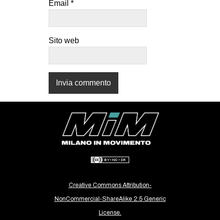
Email
*
CULTURE
ARTE
Sito web
CINEMA
MANIFESTI
MUSICA
RECENSIONI
INTERNAZIONALE
AFRICA
AMERICHE
ESTREMO ORIENTE
EUROPA
Creative Commons Attribution-
MEDIO ORIENTE
NonCommercial-ShareAlike 2.5 Generic
License.
MONDO