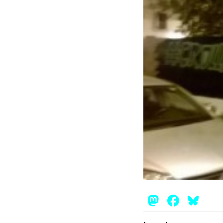
Mastod
Face
Bl