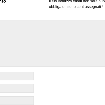
nto
Il tuo indirizzo email non sarà pub
obbligatori sono contrassegnati
*