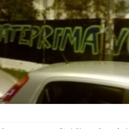
on
book
uesky