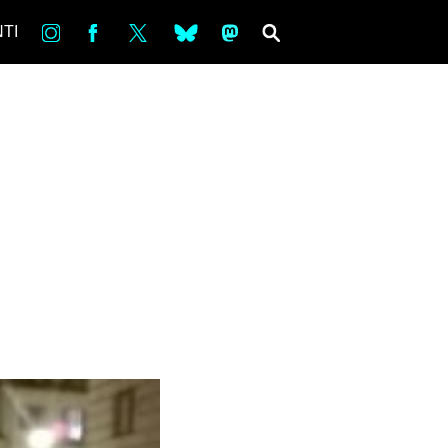
in
Fb
tw
bsky
ms
SEARCH
TI