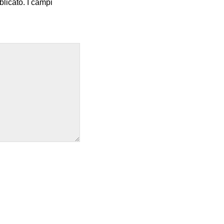
blicato.
I campi