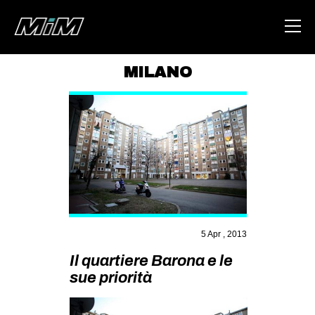
MILANO
HOME
ABOUT
AREA
DEGENERAZIONE
GAZA FREESTYLE
CSOA LAMBRETTA
5 Apr , 2013
MSM
Il quartiere Barona e le
STUDENTI TSUNAMI
sue priorità
ZAM