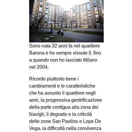
MILANO
MOBILITAZIONI
SPAZI
SPORT POPOLARE
MOVIMENTI
Sono nata 32 anni fa nel quartiere
Barona e ho sempre vissuto lì, fino
AMBIENTE
a quando non ho lasciato Milano
ANTIFASCISMO
nel 2004.
DIRITTO ALL’ABITARE
Ricordo piuttosto bene i
GENERI
cambiamenti e le caratteristiche
che ha assunto il quartiere negli
MIGRAZIONI
anni, la progressiva gentrificazione
PRECARIATO
della parte contigua alla zona dei
Navigli, il degrado e la criticità
REPRESSIONE
delle zone San Paolino e Lope De
STUDENTI
Vega, la difficoltà nella convivenza