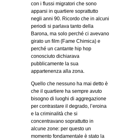
con i flussi migratori che sono
CULTURE
apparsi in quartiere soprattutto
ARTE
negli anni 90. Ricordo che in alcuni
periodi si parlava tanto della
CINEMA
Barona, ma solo perché ci avevano
MANIFESTI
girato un film (Fame Chimica) e
perché un cantante hip hop
MUSICA
conosciuto dichiarava
RECENSIONI
pubblicamente la sua
appartenenza alla zona.
INTERNAZIONALE
AFRICA
Quello che nessuno ha mai detto è
che il quartiere ha sempre avuto
AMERICHE
bisogno di luoghi di aggregazione
ESTREMO ORIENTE
per contrastare il degrado, l’eroina
e la criminalità che si
EUROPA
concentravano soprattutto in
MEDIO ORIENTE
alcune zone: per questo un
MONDO
momento fondamentale è stato la