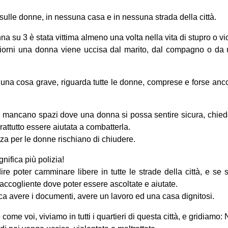
sulle donne, in nessuna casa e in nessuna strada della città.
 su 3 è stata vittima almeno una volta nella vita di stupro o vi
 giorni una donna viene uccisa dal marito, dal compagno o d
è una cosa grave, riguarda tutte le donne, comprese e forse anco
tà mancano spazi dove una donna si possa sentire sicura, chiede
rattutto essere aiutata a combatterla.
enza per le donne rischiano di chiudere.
nifica più polizia!
ire poter camminare libere in tutte le strade della città, e se
accogliente dove poter essere ascoltate e aiutate.
ca avere i documenti, avere un lavoro ed una casa dignitosi.
ome voi, viviamo in tutti i quartieri di questa città, e gridiamo