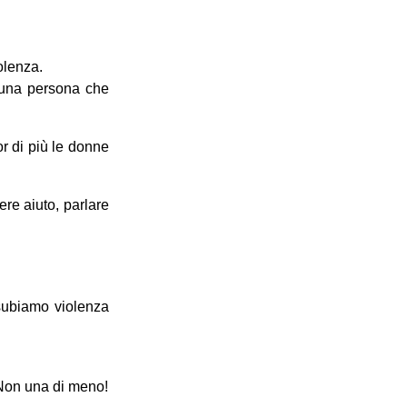
olenza.
a una persona che
r di più le donne
re aiuto, parlare
 subiamo violenza
: Non una di meno!