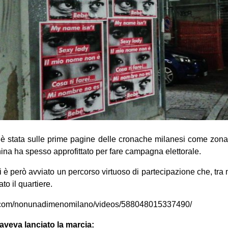
 è stata sulle prime pagine delle cronache milanesi come zona 
na ha spesso approfittato per fare campagna elettorale.
 è però avviato un percorso virtuoso di partecipazione che, tra 
o il quartiere.
k.com/nonunadimenomilano/videos/588048015337490/
aveva lanciato la marcia: