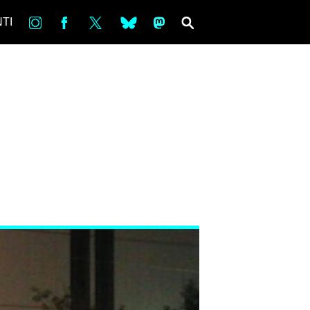
in
Fb
tw
bsky
ms
SEARCH
TI