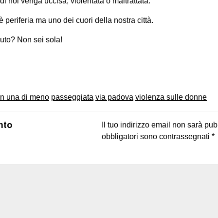
 noi venga uccisa, violentata o maltrattata.
periferia ma uno dei cuori della nostra città.
iuto? Non sei sola!
on
book
uesky
n una di meno
passeggiata
via padova
violenza sulle donne
nto
Il tuo indirizzo email non sarà pub
obbligatori sono contrassegnati
*