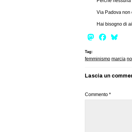
Perché nessuna di
Via Padova non è 
Hai bisogno di a
Mastod
Face
Bl
Tag:
femminismo
marcia
no
Lascia un comme
Commento
*