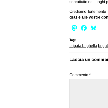
soprattutto nei luoghi p
Crediamo fortemente 
grazie alle vostre do
Mastod
Face
Bl
Tag:
brigata brighella
brigat
Lascia un comme
Commento
*