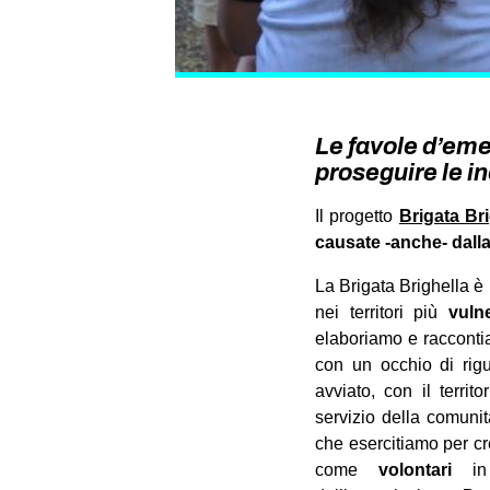
Le favole d’eme
proseguire le in
Il progetto
Brigata Br
causate -anche- dall
La Brigata Brighella è
nei territori più
vuln
elaboriamo e raccontia
con un occhio di rigua
avviato, con il territ
servizio della comunità
che esercitiamo per c
come
volontari
in 