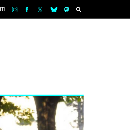
in
Fb
tw
bsky
ms
SEARCH
TI