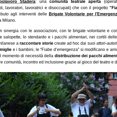
polavoro Stadera
: una
comunità teatrale aperta
(operat
i, lavoratori, lavoratrici e disoccupati) che con il progetto
“Fi
ibuto agli interventi delle
Brigate Volontarie per l’Emerge
a Milano.
in sinergia con le associazioni, con le brigate volontarie e con
e salopette, lo stendardo e i pacchi alimentari, nei cortili del
 milanese a
raccontare storie
create ad hoc dai suoi attori-autori
amiglie
e i bambini, le “Fiabe d’emergenza” si modificano e arri
. Il momento di necessità della
distribuzione dei pacchi alimen
e comunità, incontro ed inclusione grazie al gioco del teatro e d