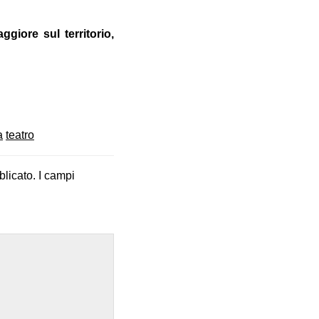
giore sul territorio,
a
teatro
blicato.
I campi