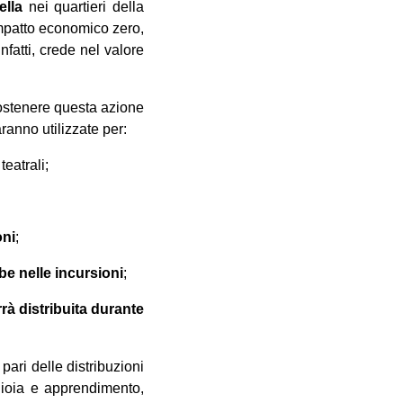
hella
nei quartieri della
 impatto economico zero,
nfatti, crede nel valore
 sostenere questa azione
ranno utilizzate per:
teatrali;
oni
;
abe nelle incursioni
;
rrà distribuita durante
pari delle distribuzioni
gioia e apprendimento,