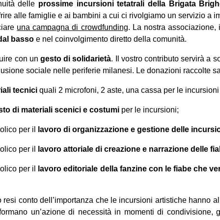
nuità delle
prossime incursioni tetatrali della Brigata Brig
frire alle famiglie e ai bambini a cui ci rivolgiamo un servizio a
ciare
una campagna di crowdfunding
. La nostra associazione, i
 dal basso
e nel coinvolgimento diretto della comunità.
uire con un
gesto di solidarietà
. Il vostro contributo servirà a
usione sociale nelle periferie milanesi. Le donazioni raccolte sa
ali tecnici
quali 2 microfoni, 2 aste, una cassa per le incursioni 
to di materiali scenici e costumi
per le incursioni;
lico per il
lavoro di organizzazione e gestione delle incursi
lico per il
lavoro attoriale di creazione e narrazione delle fi
lico per il
lavoro editoriale della fanzine con le fiabe che ve
 resi conto dell’importanza che le incursioni artistiche hanno al 
sformano un’azione di necessità in momenti di condivisione, 