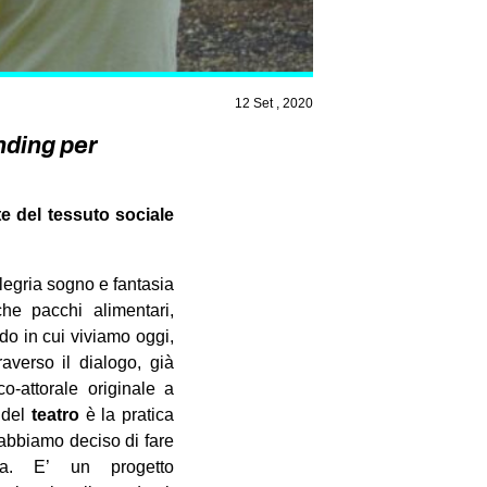
12 Set , 2020
nding per
te del tessuto sociale
legria sogno e fantasia
he pacchi alimentari,
do in cui viviamo oggi,
raverso il dialogo, già
o-attorale originale a
o del
teatro
è la pratica
bbiamo deciso di fare
a. E’ un progetto