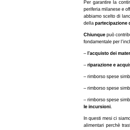
Per garantire la conti
periferia milanese e of
abbiamo scelto di lan
della
partecipazione
Chiunque
può contrib
fondamentale per l’incl
–
l’acquisto dei materi
–
riparazione e acquis
– rimborso spese simbo
– rimborso spese simbo
– rimborso spese simbo
le incursioni
.
In questi mesi ci siamo
alimentari perchè tra