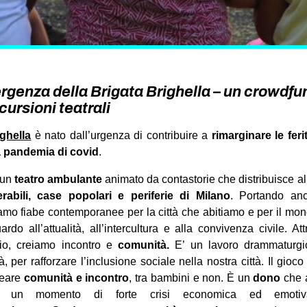
rgenza della Brigata Brighella – un crowdfu
cursioni teatrali
ighella
è nato dall’urgenza di contribuire a
rimarginare le feri
a pandemia di covid
.
 un
teatro ambulante
animato da contastorie che distribuisce al
erabili, case popolari e periferie di Milano
. Portando anc
mo fiabe contemporanee per la città che abitiamo e per il mon
rdo all’attualità, all’intercultura e alla convivenza civile. Att
orio, creiamo incontro e
comunità.
E’ un lavoro drammaturgic
, per rafforzare l’inclusione sociale nella nostra città. Il gioc
reare
comunità e incontro
, tra bambini e non. È un
dono
che a
un momento di forte crisi economica ed emotiv