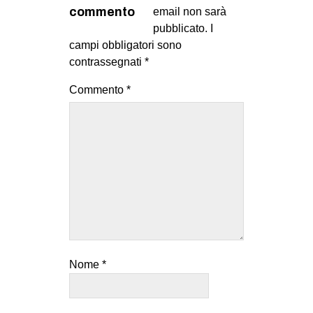
MILANO
commento
email non sarà
pubblicato.
I
MOBILITAZIONI
campi obbligatori sono
SPAZI
contrassegnati
*
SPORT POPOLARE
Commento
*
MOVIMENTI
AMBIENTE
ANTIFASCISMO
DIRITTO ALL’ABITARE
GENERI
MIGRAZIONI
PRECARIATO
Nome
*
REPRESSIONE
STUDENTI