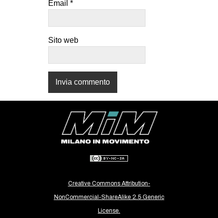
Email
*
CULTURE
ARTE
Sito web
CINEMA
MANIFESTI
MUSICA
RECENSIONI
INTERNAZIONALE
AFRICA
AMERICHE
ESTREMO ORIENTE
EUROPA
Creative Commons Attribution-
MEDIO ORIENTE
NonCommercial-ShareAlike 2.5 Generic
License.
MONDO