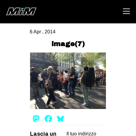
6 Apr , 2014
HOME
image(7)
ABOUT
AREA
DEGENERAZIONE
GAZA FREESTYLE
CSOA LAMBRETTA
MSM
Mastodon
Facebook
Bluesky
STUDENTI TSUNAMI
ZAM
Lascia un
Il tuo indirizzo