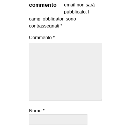
MILANO
commento
email non sarà
pubblicato.
I
MOBILITAZIONI
campi obbligatori sono
SPAZI
contrassegnati
*
SPORT POPOLARE
Commento
*
MOVIMENTI
AMBIENTE
ANTIFASCISMO
DIRITTO ALL’ABITARE
GENERI
MIGRAZIONI
PRECARIATO
Nome
*
REPRESSIONE
STUDENTI