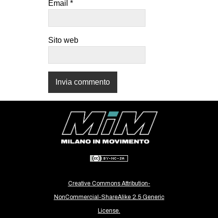
Email
*
CULTURE
ARTE
Sito web
CINEMA
MANIFESTI
MUSICA
RECENSIONI
INTERNAZIONALE
AFRICA
AMERICHE
ESTREMO ORIENTE
EUROPA
Creative Commons Attribution-
MEDIO ORIENTE
NonCommercial-ShareAlike 2.5 Generic
License.
MONDO