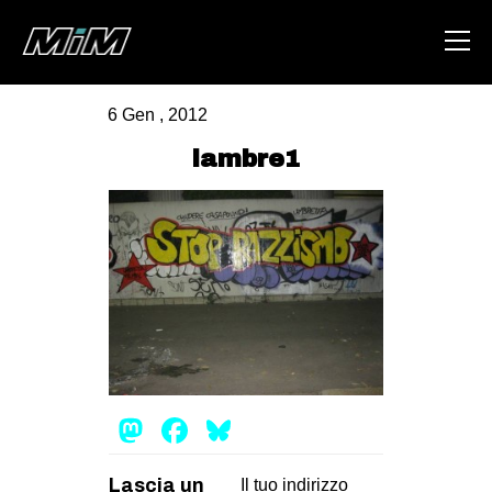
6 Gen , 2012
HOME
lambre1
ABOUT
AREA
DEGENERAZIONE
GAZA FREESTYLE
CSOA LAMBRETTA
MSM
Mastodon
Facebook
Bluesky
STUDENTI TSUNAMI
ZAM
Lascia un
Il tuo indirizzo