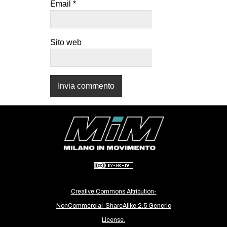
Email
*
CULTURE
ARTE
Sito web
CINEMA
MANIFESTI
MUSICA
RECENSIONI
INTERNAZIONALE
AFRICA
AMERICHE
ESTREMO ORIENTE
EUROPA
Creative Commons Attribution-
MEDIO ORIENTE
NonCommercial-ShareAlike 2.5 Generic
MONDO
License.