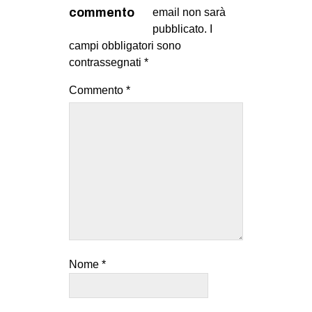
MILANO
commento
email non sarà
pubblicato.
I
MOBILITAZIONI
campi obbligatori sono
SPAZI
contrassegnati
*
SPORT POPOLARE
Commento
*
MOVIMENTI
AMBIENTE
ANTIFASCISMO
DIRITTO ALL’ABITARE
GENERI
MIGRAZIONI
PRECARIATO
Nome
*
REPRESSIONE
STUDENTI