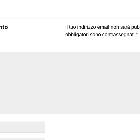
on
book
uesky
nto
Il tuo indirizzo email non sarà pub
obbligatori sono contrassegnati
*