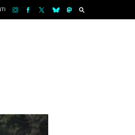
in
Fb
tw
bsky
ms
SEARCH
TI