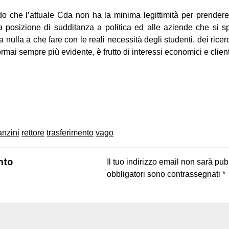
 che l’attuale Cda non ha la minima legittimità per prender
a posizione di sudditanza a politica ed alle aziende che si sp
nulla a che fare con le reali necessità degli studenti, dei ricerca
mai sempre più evidente, è frutto di interessi economici e client
on
book
uesky
anzini
rettore
trasferimento
vago
nto
Il tuo indirizzo email non sarà pub
obbligatori sono contrassegnati
*