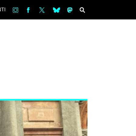
in
Fb
tw
bsky
ms
SEARCH
TI