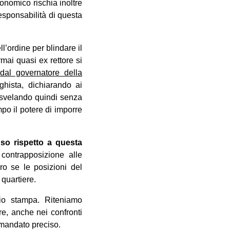
economico rischia inoltre
esponsabilità di questa
l’ordine per blindare il
ai quasi ex rettore si
al governatore della
hista, dichiarando ai
, svelando quindi senza
mpo il potere di imporre
nso rispetto a questa
contrapposizione alle
ro se le posizioni del
 quartiere.
zio stampa. Riteniamo
re, anche nei confronti
n mandato preciso.