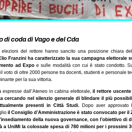
po di coda di Vago e del Cda
elezioni del rettore hanno sancito una posizione chiara dell
lio Franzini ha caratterizzato la sua campagna elettorale su
rimento ad Expo
e sulle modalità con cui è stato condotto. S
il voto di oltre 2000 persone tra docenti, studenti e personale t
inante per la sua vittoria.
tà espresse dall’Ateneo in cabina elettorale,
il rettore uscent
ta cercando nel silenzio generale di blindare il più possibi
attualmente presenti in Città Studi.
Dopo aver approvato la
glio
il Consiglio d’Amministrazione è stato convocato per il
l’insediamento della nuova governance, con l’obiettivo di d
à a UniMi la colossale spesa di 780 milioni per i prossimi 3