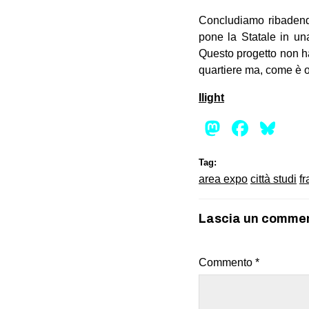
Concludiamo ribadendo
pone la Statale in un
Questo progetto non ha 
quartiere ma, come è or
Ilight
Mastod
Face
Bl
Tag:
area expo
città studi
fr
Lascia un comme
Commento
*