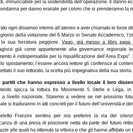
udi, irrinunciabile per la sostenibilità dell’operazione. Il danno 
 condanna per danno erariale per coloro che si prenderanno la r
to ogni dissenso interno all’ateneo e aver chiamato le forze del
giorno della votazione del 6 Marzo in Senato Accademico, l’orm
la sua forzatura peggiore.
Vago, già messo a libro paga d
agisce già come appartenente alla governance regionale leg
erimento è indispensabile per la riqualificazione dell’Area Expo”
llo spostamento; l’essere ancora rettore gli conferisce al conte
ttato il suo rettorato, la scelta più impegnativa della sua storia.
partiti che hanno espresso a livello locale il loro disse
esto spicca la rottura tra Movimento 5 Stelle e Lega, in 
 a livello nazionale. Staremo a vedere se nel prossimo futu
e si traduranno in atti concreti per il futuro dell’università e del
oeletto Franzini sembra per ora preferire la via del silen
ncanza di una presa di posizione netta da parte del futuro retto
zie alle quali ha ottenuto la vittoria e che gli hanno affidato u