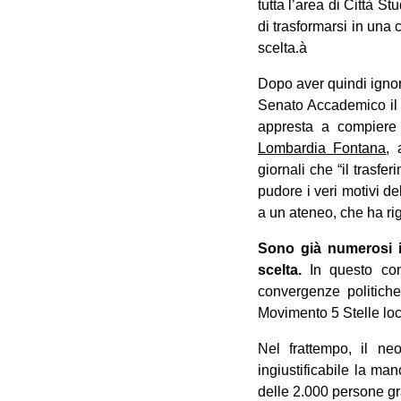
tutta l’area di Città St
di trasformarsi in una
scelta.à
Dopo aver quindi ignora
Senato Accademico il 
appresta a compiere 
Lombardia Fontana
, 
giornali che “il trasf
pudore i veri motivi de
a un ateneo, che ha rige
Sono già numerosi i 
scelta.
In questo cont
convergenze politiche
Movimento 5 Stelle local
Nel frattempo, il ne
ingiustificabile la ma
delle 2.000 persone gra