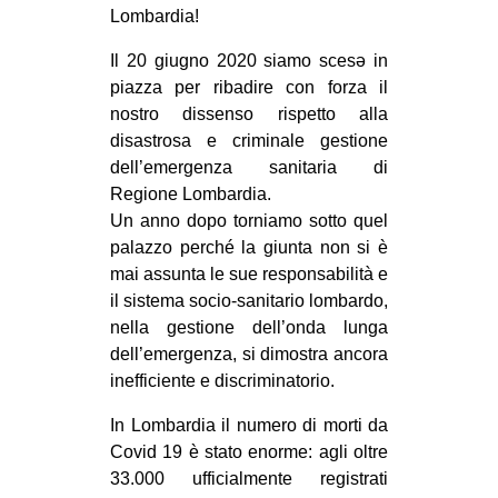
Lombardia!
CULTURE
ARTE
Il 20 giugno 2020 siamo scesə in
piazza per ribadire con forza il
CINEMA
nostro dissenso rispetto alla
MANIFESTI
disastrosa e criminale gestione
dell’emergenza sanitaria di
MUSICA
Regione Lombardia.
RECENSIONI
Un anno dopo torniamo sotto quel
palazzo perché la giunta non si è
INTERNAZIONALE
mai assunta le sue responsabilità e
AFRICA
il sistema socio-sanitario lombardo,
nella gestione dell’onda lunga
AMERICHE
dell’emergenza, si dimostra ancora
ESTREMO ORIENTE
inefficiente e discriminatorio.
EUROPA
In Lombardia il numero di morti da
MEDIO ORIENTE
Covid 19 è stato enorme: agli oltre
33.000 ufficialmente registrati
MONDO