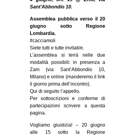
MILANO
Sant’Abbondio 10.
MOBILITAZIONI
Assemblea pubblica verso il 20
SPAZI
giugno sotto Regione
Lombardia.
SPORT POPOLARE
#cacciamoli
MOVIMENTI
Siete tutti e tutte invitati/e.
L’assemblea si terrà nelle due
AMBIENTE
modalità possibili: in presenza a
ANTIFASCISMO
Zam (via Sant’Abbondio 10,
Milano) e online (manderemo il link
DIRITTO ALL’ABITARE
il giorno prima dell’incontro).
GENERI
Qui di seguito l’appello.
MIGRAZIONI
Per sottoscrizioni e conferme di
partecipazioni scrivere a questa
PRECARIATO
pagina.
REPRESSIONE
Vogliamo giustizia! – 20 giugno
STUDENTI
alle 15 sotto la Regione