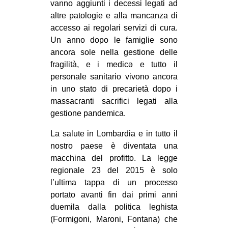
vanno aggiunti i decessi legati ad
EVENTI
altre patologie e alla mancanza di
accesso ai regolari servizi di cura.
in
Un anno dopo le famiglie sono
ancora sole nella gestione delle
Fb
fragilità, e i medicə e tutto il
personale sanitario vivono ancora
tw
in uno stato di precarietà dopo i
massacranti sacrifici legati alla
bsky
gestione pandemica.
ms
La salute in Lombardia e in tutto il
nostro paese è diventata una
SEARCH
macchina del profitto. La legge
regionale 23 del 2015 è solo
l’ultima tappa di un processo
portato avanti fin dai primi anni
duemila dalla politica leghista
(Formigoni, Maroni, Fontana) che