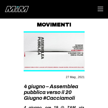
MOVIMENTI
HOME
ABOUT
AREA
DEGENERAZIONE
GAZA FREESTYLE
CSOA LAMBRETTA
27 Mag , 2021
MSM
4 giugno – Assemblea
pubblica verso il 20
STUDENTI TSUNAMI
Giugno #Cacciamoli
ZAM
4 giugno, ore 19 @ ZAM, via