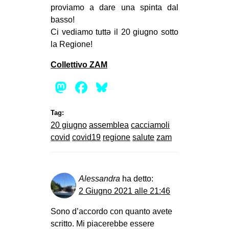
proviamo a dare una spinta dal
basso!
Ci vediamo tuttə il 20 giugno sotto
la Regione!
Collettivo ZAM
Mastodon
Facebook
Bluesky
Tag:
20 giugno
assemblea
cacciamoli
covid
covid19
regione
salute
zam
Alessandra
ha detto:
2 Giugno 2021 alle 21:46
Sono d’accordo con quanto avete
scritto. Mi piacerebbe essere