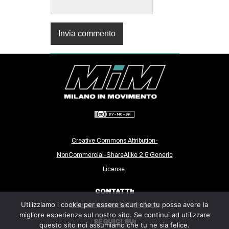
Creative Commons Attribution-
NonCommercial-ShareAlike 2.5 Generic
License.
CONTATTI:
Utilizziamo i cookie per essere sicuri che tu possa avere la
milanoinmovimento@gmail.com
migliore esperienza sul nostro sito. Se continui ad utilizzare
SEGUICI SU:
questo sito noi assumiamo che tu ne sia felice.