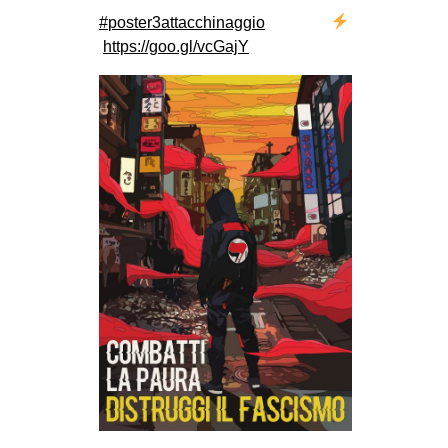
#
poster3attacchinaggio
https://goo.gl/vcGajY