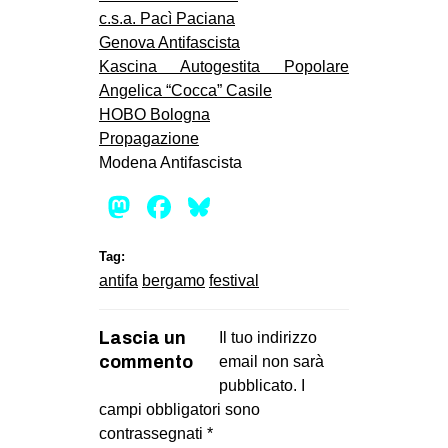
c.s.a. Pacì Paciana
Genova Antifascista
Kascina Autogestita Popolare
Angelica “Cocca” Casile
HOBO Bologna
Propagazione
Modena Antifascista
Mastodon
Facebook
Bluesky
Tag:
antifa
bergamo
festival
Lascia un
Il tuo indirizzo
commento
email non sarà
pubblicato.
I
campi obbligatori sono
contrassegnati
*