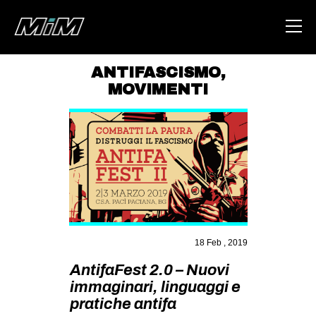
ANTIFASCISMO
,
MOVIMENTI
HOME
ABOUT
AREA
DEGENERAZIONE
GAZA FREESTYLE
CSOA LAMBRETTA
18 Feb , 2019
MSM
AntifaFest 2.0 – Nuovi
STUDENTI TSUNAMI
immaginari, linguaggi e
ZAM
pratiche antifa