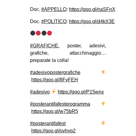
EVENTI
Doc.
#
APPELLO
:
https://goo.gl/naSFnX
Doc.
#
POLITICO
:
https://goo.gl/d4kX3E
in
Fb
#
GRAFICHE
, poster, adesivi,
tw
grafiche, attacchinaggio…
preparate la colla!
bsky
#
adesivopostergrafiche
ms
https://goo.gl/8FvFEH
SEARCH
#
adesivo
https://goo.gl/P15wnx
#
posterantifafestprogramma
https://goo.gl/w75bR5
#
posterantifafest
https://goo.gl/ovhvp2