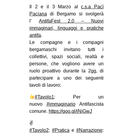
MILANO
Il 2 e il 3 Marzo al
c.s.a Pacì
MOBILITAZIONI
Paciana
di Bergamo si svolgerà
l’
AntifaFest 2.0 – Nuovi
SPAZI
immaginari, linguaggi e pratiche
SPORT POPOLARE
antifa
.
Le compagne e i compagni
MOVIMENTI
bergamaschi invitano tutti i
AMBIENTE
collettivi, spazi sociali, realtà e
persone, che vogliono avere un
ANTIFASCISMO
ruolo proattivo durante la 2gg, di
DIRITTO ALL’ABITARE
partecipare a uno dei seguenti
tavoli di lavoro:
GENERI
MIGRAZIONI
#
Tavolo1
: Per un
nuovo
#
immaginario
Antifascista
PRECARIATO
comune.
https://goo.gl/iNiGwJ
REPRESSIONE
✌
STUDENTI
#
Tavolo2
:
#
Pratica
e
#
Narrazione
: