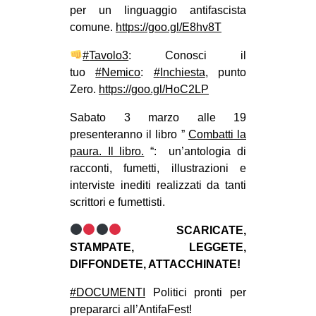
per un linguaggio antifascista
CULTURE
comune.
https://goo.gl/E8hv8T
ARTE
#
Tavolo3
: Conosci il
CINEMA
tuo
#
Nemico
:
#
Inchiesta
, punto
MANIFESTI
Zero.
https://goo.gl/HoC2LP
MUSICA
Sabato 3 marzo alle 19
RECENSIONI
presenteranno il libro ”
Combatti la
paura. Il libro.
“: un’antologia di
INTERNAZIONALE
racconti, fumetti, illustrazioni e
interviste inediti realizzati da tanti
AFRICA
scrittori e fumettisti.
AMERICHE
SCARICATE,
ESTREMO ORIENTE
STAMPATE, LEGGETE,
EUROPA
DIFFONDETE, ATTACCHINATE!
MEDIO ORIENTE
#
DOCUMENTI
Politici pronti per
MONDO
prepararci all’AntifaFest!