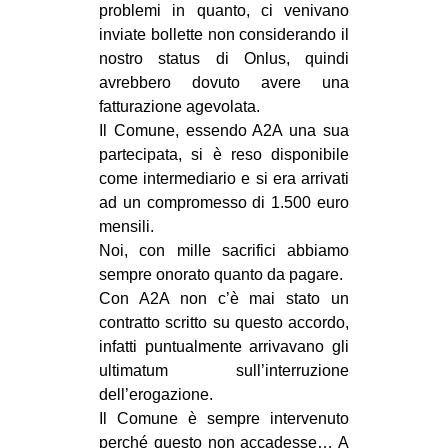
problemi in quanto, ci venivano
CULTURE
inviate bollette non considerando il
ARTE
nostro status di Onlus, quindi
avrebbero dovuto avere una
CINEMA
fatturazione agevolata.
MANIFESTI
Il Comune, essendo A2A una sua
partecipata, si è reso disponibile
MUSICA
come intermediario e si era arrivati
RECENSIONI
ad un compromesso di 1.500 euro
mensili.
INTERNAZIONALE
Noi, con mille sacrifici abbiamo
AFRICA
sempre onorato quanto da pagare.
Con A2A non c’è mai stato un
AMERICHE
contratto scritto su questo accordo,
ESTREMO ORIENTE
infatti puntualmente arrivavano gli
EUROPA
ultimatum sull’interruzione
dell’erogazione.
MEDIO ORIENTE
Il Comune è sempre intervenuto
MONDO
perché questo non accadesse… A