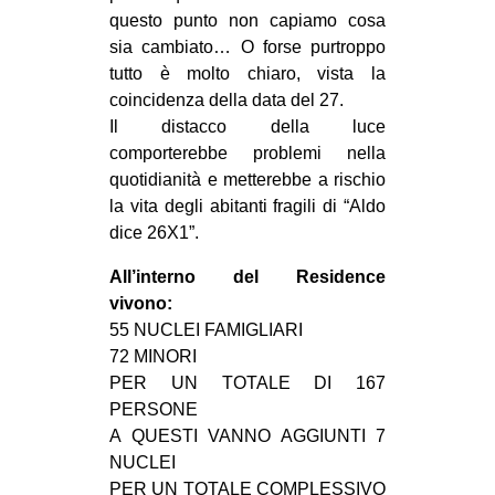
questo punto non capiamo cosa
EVENTI
sia cambiato… O forse purtroppo
tutto è molto chiaro, vista la
in
coincidenza della data del 27.
Il distacco della luce
Fb
comporterebbe problemi nella
tw
quotidianità e metterebbe a rischio
la vita degli abitanti fragili di “Aldo
bsky
dice 26X1”.
All’interno del Residence
ms
vivono:
SEARCH
55 NUCLEI FAMIGLIARI
72 MINORI
PER UN TOTALE DI 167
PERSONE
A QUESTI VANNO AGGIUNTI 7
NUCLEI
PER UN TOTALE COMPLESSIVO