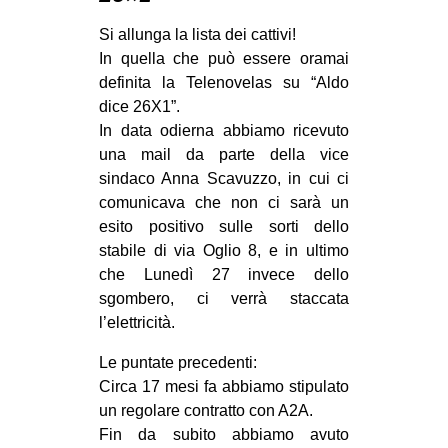
MILANO
Si allunga la lista dei cattivi!
MOBILITAZIONI
In quella che può essere oramai
SPAZI
definita la Telenovelas su “Aldo
dice 26X1”.
SPORT POPOLARE
In data odierna abbiamo ricevuto
MOVIMENTI
una mail da parte della vice
sindaco Anna Scavuzzo, in cui ci
AMBIENTE
comunicava che non ci sarà un
ANTIFASCISMO
esito positivo sulle sorti dello
stabile di via Oglio 8, e in ultimo
DIRITTO ALL’ABITARE
che Lunedì 27 invece dello
GENERI
sgombero, ci verrà staccata
l’elettricità.
MIGRAZIONI
PRECARIATO
Le puntate precedenti:
Circa 17 mesi fa abbiamo stipulato
REPRESSIONE
un regolare contratto con A2A.
STUDENTI
Fin da subito abbiamo avuto