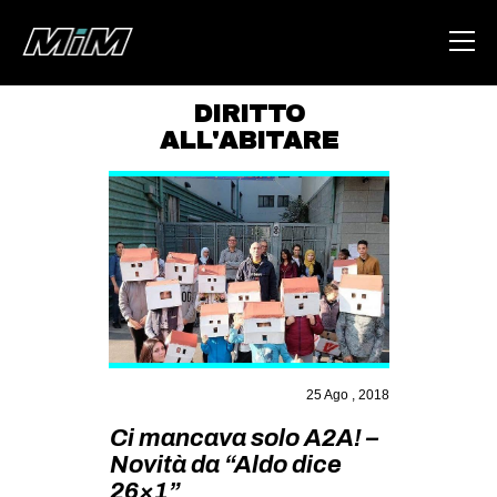
DIRITTO
ALL'ABITARE
HOME
ABOUT
AREA
DEGENERAZIONE
GAZA FREESTYLE
CSOA LAMBRETTA
MSM
25 Ago , 2018
STUDENTI TSUNAMI
Ci mancava solo A2A! –
Novità da “Aldo dice
ZAM
26×1”