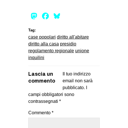
Mastodon
Facebook
Bluesky
Tag:
case popolari
diritto all'abitare
diritto alla casa
presidio
regolamento regionale
unione
inquilini
Lascia un
Il tuo indirizzo
commento
email non sarà
pubblicato.
I
campi obbligatori sono
contrassegnati
*
Commento
*