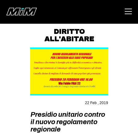
DIRITTO
ALL'ABITARE
HOME
ABOUT
AREA
DEGENERAZIONE
GAZA FREESTYLE
CSOA LAMBRETTA
22 Feb , 2019
MSM
Presidio unitario contro
STUDENTI TSUNAMI
il nuovo regolamento
regionale
ZAM