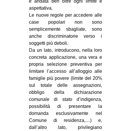
è andata ben oltre ogni limite e
CULTURE
aspettativa.
Le nuove regole per accedere alle
ARTE
case popolari non sono
CINEMA
semplicemente sbagliate, sono
MANIFESTI
anche discriminatorie verso i
soggetti più deboli.
MUSICA
Da un lato, introducono, nella loro
RECENSIONI
concreta applicazione, una vera e
propria selezione preventiva per
INTERNAZIONALE
limitare l’accesso all’alloggio alle
AFRICA
famiglie più povere (limite del 20%
sul totale delle assegnazioni,
AMERICHE
obbligo della dichiarazione
ESTREMO ORIENTE
comunale di stato d’indigenza,
possibilità di presentare la
EUROPA
domanda esclusivamente nel
MEDIO ORIENTE
Comune di residenza,…) e,
MONDO
dall’altro lato, privilegiano