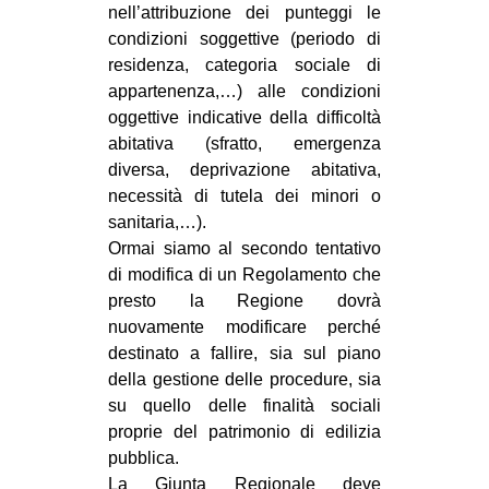
nell’attribuzione dei punteggi le
EVENTI
condizioni soggettive (periodo di
residenza, categoria sociale di
in
appartenenza,…) alle condizioni
oggettive indicative della difficoltà
Fb
abitativa (sfratto, emergenza
diversa, deprivazione abitativa,
tw
necessità di tutela dei minori o
sanitaria,…).
bsky
Ormai siamo al secondo tentativo
ms
di modifica di un Regolamento che
presto la Regione dovrà
SEARCH
nuovamente modificare perché
destinato a fallire, sia sul piano
della gestione delle procedure, sia
su quello delle finalità sociali
proprie del patrimonio di edilizia
pubblica.
La Giunta Regionale deve