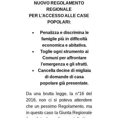
MILANO
NUOVO REGOLAMENTO
REGIONALE
MOBILITAZIONI
PER L’ACCESSO ALLE CASE
SPAZI
POPOLARI:
SPORT POPOLARE
Penalizza e discrimina le
famiglie più in difficoltà
MOVIMENTI
economica e abitativa.
AMBIENTE
Toglie ogni strumento ai
Comuni per affrontare
ANTIFASCISMO
l’emergenza e gli sfratti.
DIRITTO ALL’ABITARE
Cancella decine di migliaia
GENERI
di domande di casa
popolare già presentate.
MIGRAZIONI
Da una brutta legge, la n°16 del
PRECARIATO
2016, non ci si poteva attendere
REPRESSIONE
che un pessimo Regolamento, ma
STUDENTI
in questo caso la Giunta Regionale