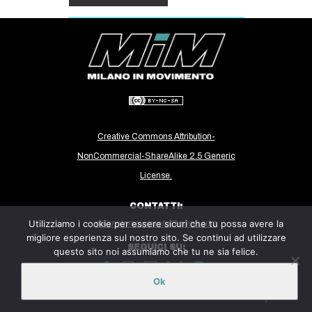
Creative Commons Attribution-
NonCommercial-ShareAlike 2.5 Generic
License.
CONTATTI:
Utilizziamo i cookie per essere sicuri che tu possa avere la
milanoinmovimento@gmail.com
migliore esperienza sul nostro sito. Se continui ad utilizzare
SEGUICI SU:
questo sito noi assumiamo che tu ne sia felice.
Ok
Sito ospitato sulla piattaforma
Midala