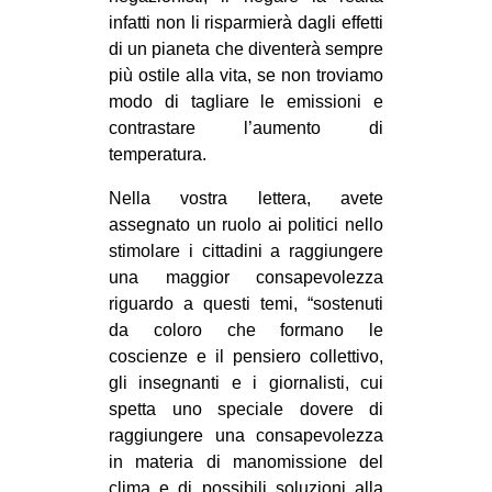
infatti non li risparmierà dagli effetti
EVENTI
di un pianeta che diventerà sempre
più ostile alla vita, se non troviamo
in
modo di tagliare le emissioni e
Fb
contrastare l’aumento di
temperatura.
tw
Nella vostra lettera, avete
assegnato un ruolo ai politici nello
bsky
stimolare i cittadini a raggiungere
ms
una maggior consapevolezza
riguardo a questi temi, “sostenuti
SEARCH
da coloro che formano le
coscienze e il pensiero collettivo,
gli insegnanti e i giornalisti, cui
spetta uno speciale dovere di
raggiungere una consapevolezza
in materia di manomissione del
clima e di possibili soluzioni alla