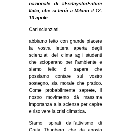
MILANO
nazionale di #FridaysforFuture
Italia, che si terrà a Milano il 12-
MOBILITAZIONI
13 aprile.
SPAZI
Cari scienziati,
SPORT POPOLARE
abbiamo letto con grande piacere
MOVIMENTI
la vostra
lettera aperta degli
scienziati del clima agli studenti
AMBIENTE
che scioperano per l’ambiente
e
ANTIFASCISMO
siamo felici di sapere che
DIRITTO ALL’ABITARE
possiamo contare sul vostro
sostegno, sia morale che pratico.
GENERI
Come probabilmente saprete, il
MIGRAZIONI
nostro movimento dà massima
importanza alla scienza per capire
PRECARIATO
e risolvere la crisi climatica.
REPRESSIONE
Siamo ispirati dall’attivismo di
STUDENTI
Greta Thunberg, che da agosto