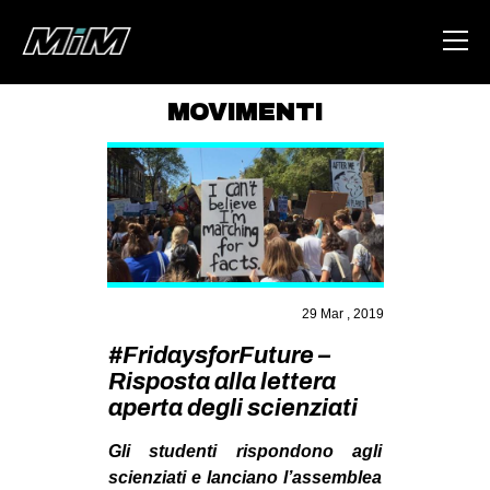
MOVIMENTI
HOME
ABOUT
AREA
DEGENERAZIONE
GAZA FREESTYLE
29 Mar , 2019
CSOA LAMBRETTA
#FridaysforFuture –
Risposta alla lettera
MSM
aperta degli scienziati
STUDENTI TSUNAMI
Gli studenti rispondono agli
ZAM
scienziati e lanciano l’assemblea