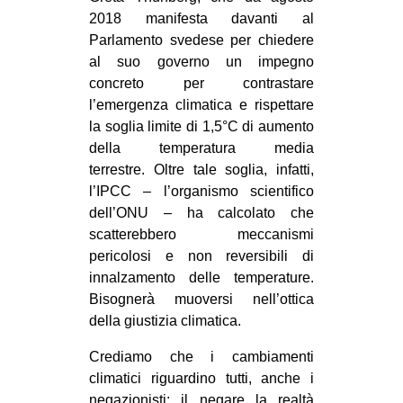
CULTURE
2018 manifesta davanti al
Parlamento svedese per chiedere
ARTE
al suo governo un impegno
CINEMA
concreto per contrastare
l’emergenza climatica e rispettare
MANIFESTI
la soglia limite di 1,5°C di aumento
MUSICA
della temperatura media
terrestre. Oltre tale soglia, infatti,
RECENSIONI
l’IPCC – l’organismo scientifico
INTERNAZIONALE
dell’ONU – ha calcolato che
scatterebbero meccanismi
AFRICA
pericolosi e non reversibili di
AMERICHE
innalzamento delle temperature.
Bisognerà muoversi nell’ottica
ESTREMO ORIENTE
della giustizia climatica.
EUROPA
Crediamo che i cambiamenti
MEDIO ORIENTE
climatici riguardino tutti, anche i
MONDO
negazionisti; il negare la realtà