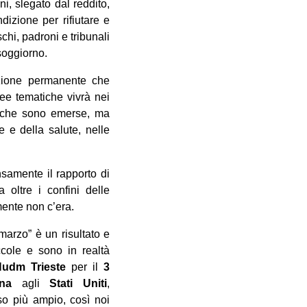
i, slegato dal reddito,
izione per rifiutare e
chi, padroni e tribunali
soggiorno.
azione permanente che
ree tematiche vivrà nei
te che sono emerse, ma
 e della salute, nelle
nsamente il rapporto di
 oltre i confini delle
mente non c’era.
arzo” è un risultato e
ccole e sono in realtà
Nudm Trieste
per il
3
ina
agli
Stati Uniti
,
sso più ampio, così noi