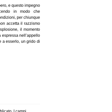
opero, e questo impegno
facendo in modo che
ndizioni, per chiunque
non accetta il razzismo
esplosione, il momento
a espressa nell’appello
a esserlo, un grido di
blicato.
I campi