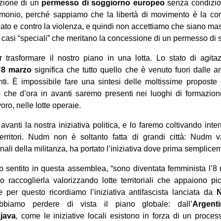
azione di un
permesso di soggiorno europeo
senza condizion
imonio, perché sappiamo che la libertà di movimento è la cond
arcato e contro la violenza, e quindi non accettiamo che siano mas
 i casi “speciali” che meritano la concessione di un permesso di 
 trasformare il nostro piano in una lotta. Lo stato di agit
’
8 marzo
significa che tutto quello che è venuto fuori dalle a
vanti. È impossibile fare una sintesi delle moltissime propos
che d’ora in avanti saremo presenti nei luoghi di formazione
voro, nelle lotte operaie.
vanti la nostra iniziativa politica, e lo faremo coltivando inte
erritori. Nudm non è soltanto fatta di grandi città: Nudm va
nali della militanza, ha portato l’iniziativa dove prima semplice
 sentito in questa assemblea, “sono diventata femminista l’8 m
 raccoglierla valorizzando lotte territoriali che appaiono pi
 per questo ricordiamo l’iniziativa antifascista lanciata da
biamo perdere di vista il piano globale: dall’
Argent
java
, come le iniziative locali esistono in forza di un proce