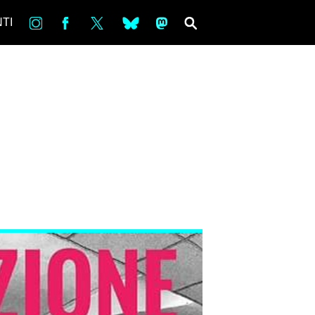
in
Fb
tw
bsky
ms
SEARCH
TI