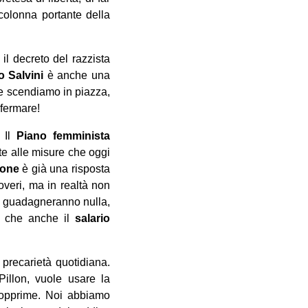
colonna portante della
il decreto del razzista
o Salvini
è anche una
che scendiamo in piazza,
 fermare!
 Il
Piano femminista
ste alle misure che oggi
ione
è già una risposta
overi, ma in realtà non
n guadagneranno nulla,
o che anche il
salario
 precarietà quotidiana.
illon, vuole usare la
 opprime. Noi abbiamo