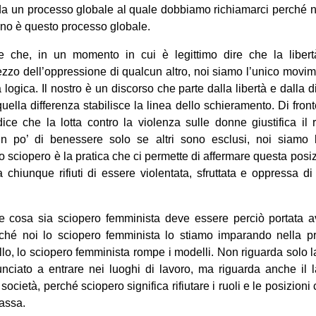
a da un processo globale al quale dobbiamo richiamarci perché 
rno è questo processo globale.
 che, in un momento in cui è legittimo dire che la liber
ezzo dell’oppressione di qualcun altro, noi siamo l’unico movime
ogica. Il nostro è un discorso che parte dalla libertà e dalla d
quella differenza stabilisce la linea dello schieramento. Di fro
dice che la lotta contro la violenza sulle donne giustifica il
 po’ di benessere solo se altri sono esclusi, noi siamo 
o sciopero è la pratica che ci permette di affermare questa posi
chiunque rifiuti di essere violentata, sfruttata e oppressa d
e cosa sia sciopero femminista deve essere perciò portata a
ché noi lo sciopero femminista lo stiamo imparando nella p
lo, lo sciopero femminista rompe i modelli. Non riguarda solo
ciato a entrare nei luoghi di lavoro, ma riguarda anche il la
a società, perché sciopero significa rifiutare i ruoli e le posizion
bassa.