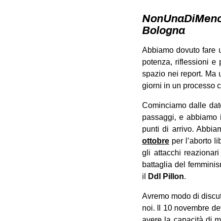
NonUnaDiMeno –
Bologna
Abbiamo dovuto fare un
potenza, riflessioni 
spazio nei report. Ma 
giorni in un processo c
Cominciamo dalle date
passaggi, e abbiamo i
punti di arrivo. Abbi
ottobre
per l’aborto li
gli attacchi reazionari 
battaglia del femminis
il
Ddl Pillon
.
Avremo modo di discuter
noi. Il 10 novembre d
avere la capacità di m