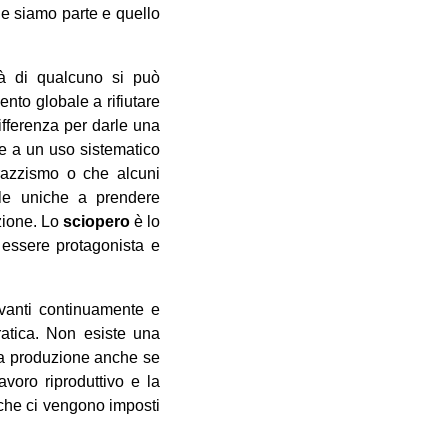
ne siamo parte e quello
tà di qualcuno si può
nto globale a rifiutare
ifferenza per darle una
nte a un uso sistematico
 razzismo o che alcuni
le uniche a prendere
zione. Lo
sciopero
è lo
i essere protagonista e
vanti continuamente e
ratica. Non esiste una
 la produzione anche se
voro riproduttivo e la
i che ci vengono imposti