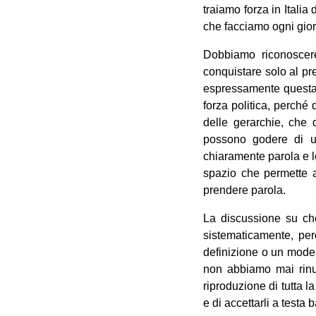
traiamo forza in Itali
che facciamo ogni gio
Dobbiamo riconoscere
conquistare solo al pr
espressamente questa l
forza politica, perché 
delle gerarchie, che 
possono godere di un
chiaramente parola e l
spazio che permette a 
prendere parola.
La discussione su ch
sistematicamente, per
definizione o un model
non abbiamo mai rinun
riproduzione di tutta l
e di accettarli a testa 