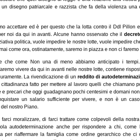
 un disegno patriarcale e razzista che fa della violenza una 
 accettare ed è per questo che la lotta contro il Ddl Pillon e 
per noi da qui in avanti. Alcune hanno osservato che il
decret
iziativa politica, vuole impedire le nostre lotte, vuole impedire 
 mai come ora, ostinatamente, saremo in piazza e non ci faremo
e che come Non una di meno abbiamo anticipato i tempi.
faremo vivere da qui in avanti nelle nostre lotte, contiene rispo
duramente. La rivendicazione di un
reddito di autodeterminaz
 cittadinanza fatto per mettere al lavoro quelli che chiamano p
ie e precari che oggi guadagnano pochi centesimi e domani no
quistare un salario sufficiente per vivere, e non è un cas
 del nostro Piano.
farci moralizzare, di farci trattare come colpevoli della nostra
ola autodeterminazione anche per rispondere a chi, come P
 per riaffermare la famiglia come ordine gerarchico che ci