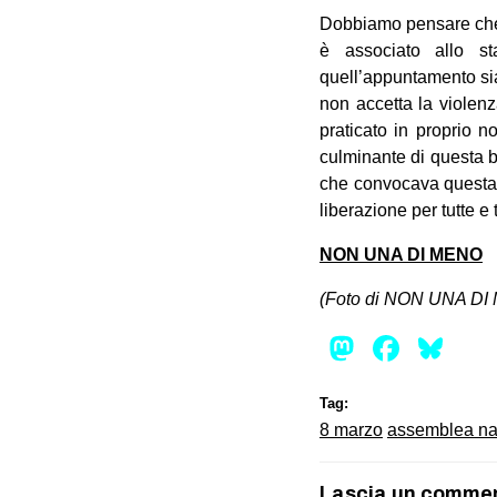
Dobbiamo pensare che c
è associato allo s
quell’appuntamento si
non accetta la violenz
praticato in proprio 
culminante di questa b
che convocava questa 
liberazione per tutte e t
NON UNA DI MENO
(Foto di NON UNA DI
Mastod
Face
Bl
Tag:
8 marzo
assemblea na
Lascia un comme