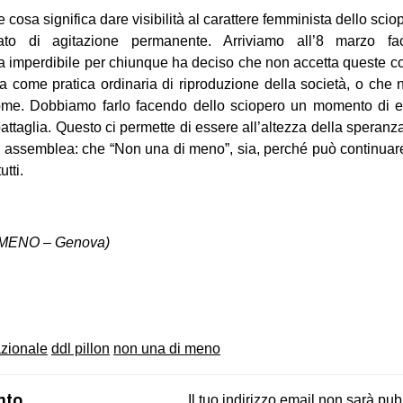
osa significa dare visibilità al carattere femminista dello sci
tato di agitazione permanente. Arriviamo all’8 marzo 
a imperdibile per chiunque ha deciso che non accetta queste co
a come pratica ordinaria di riproduzione della società, o che 
nome. Dobbiamo farlo facendo dello sciopero un momento di 
attaglia. Questo ci permette di essere all’altezza della speranz
assemblea: che “Non una di meno”, sia, perché può continuare 
utti.
 MENO – Genova)
on
book
uesky
zionale
ddl pillon
non una di meno
nto
Il tuo indirizzo email non sarà pub