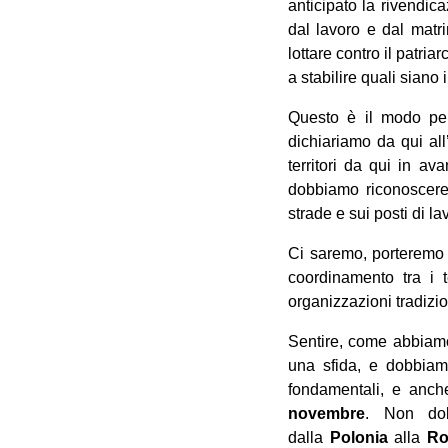
anticipato la rivendic
dal lavoro e dal matr
lottare contro il patri
a stabilire quali siano
Questo è il modo per
dichiariamo da qui all
territori da qui in a
dobbiamo riconoscere 
strade e sui posti di la
Ci saremo, porteremo a
coordinamento tra i t
organizzazioni tradizio
Sentire, come abbiamo
una sfida, e dobbiamo
fondamentali, e anche
novembre
. Non dob
dalla
Polonia
alla
Ro