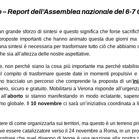
 Report dell’Assemblea nazionale del 6-7 
 grande sforzo di sintesi e questo significa che forse sacrific
e proposte importanti che hanno animato questa due giorni ma
una sintesi è necessaria per trasformare tutto ciò che abbiamo 
he sia all’altezza delle nostre aspettative.
, non perché siano la cosa più importante ma perché stabili
l compito di trasformare queste date in momenti propulsivi 
amo tracciato un percorso che comprende la proposta di un’
in
bero, sicuro e gratuito. Mobilitarsi a Verona risponde all’urgenz
all’
aborto
si stanno manifestando in modo eclatante, sapendo
mo globale. Il
10 novembre
ci sarà un’iniziativa coordinata a li
e di come organizzarla sui territori, ma questo è un terreno prior
eve essere catalizzatore verso il 24 novembre a Roma, in un pr
ostrare che quel disegno di legge è una reazione alla nostra pre