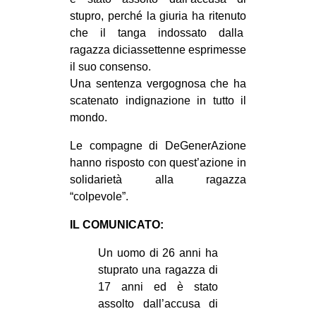
MILANO
stupro, perché la giuria ha ritenuto
MOBILITAZIONI
che il tanga indossato dalla
ragazza diciassettenne esprimesse
SPAZI
il suo consenso.
SPORT POPOLARE
Una sentenza vergognosa che ha
scatenato indignazione in tutto il
MOVIMENTI
mondo.
AMBIENTE
Le compagne di DeGenerAzione
ANTIFASCISMO
hanno risposto con quest’azione in
solidarietà alla ragazza
DIRITTO ALL’ABITARE
“colpevole”.
GENERI
IL COMUNICATO:
MIGRAZIONI
Un uomo di 26 anni ha
PRECARIATO
stuprato una ragazza di
REPRESSIONE
17 anni ed è stato
STUDENTI
assolto dall’accusa di