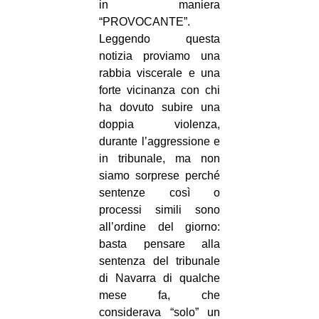
in maniera
EVENTI
“PROVOCANTE”.
Leggendo questa
in
notizia proviamo una
rabbia viscerale e una
Fb
forte vicinanza con chi
ha dovuto subire una
tw
doppia violenza,
durante l’aggressione e
bsky
in tribunale, ma non
siamo sorprese perché
ms
sentenze così o
processi simili sono
SEARCH
all’ordine del giorno:
basta pensare alla
sentenza del tribunale
di Navarra di qualche
mese fa, che
considerava “solo” un