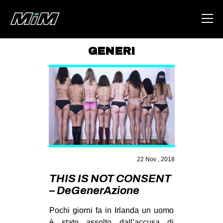
GENERI
HOME
ABOUT
AREA
DEGENERAZIONE
GAZA FREESTYLE
CSOA LAMBRETTA
22 Nov , 2018
MSM
THIS IS NOT CONSENT
– DeGenerAzione
STUDENTI TSUNAMI
ZAM
Pochi giorni fa in Irlanda un uomo
è stato assolto dall’accusa di