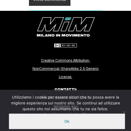
Creative Commons Attribution-
NonCommercial-ShareAlike 2.5 Generic
License.
CONTATTI:
Utilizziamo i cookie per essere sicuri che tu possa avere la
milanoinmovimento@gmail.com
migliore esperienza sul nostro sito. Se continui ad utilizzare
SEGUICI SU:
questo sito noi assumiamo che tu ne sia felice.
Ok
Sito ospitato sulla piattaforma
Midala