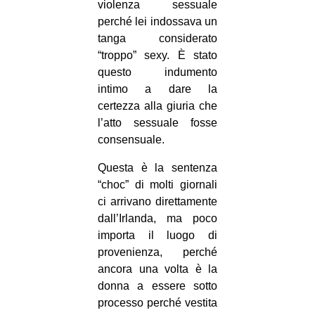
violenza sessuale
CULTURE
perché lei indossava un
ARTE
tanga considerato
“troppo” sexy. È stato
CINEMA
questo indumento
MANIFESTI
intimo a dare la
certezza alla giuria che
MUSICA
l’atto sessuale fosse
RECENSIONI
consensuale.
INTERNAZIONALE
Questa è la sentenza
“choc” di molti giornali
AFRICA
ci arrivano direttamente
AMERICHE
dall’Irlanda, ma poco
ESTREMO ORIENTE
importa il luogo di
provenienza, perché
EUROPA
ancora una volta è la
MEDIO ORIENTE
donna a essere sotto
processo perché vestita
MONDO