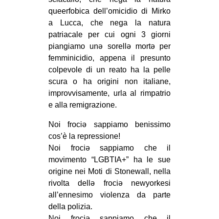
queerfobica dell’omicidio di Mirko
a Lucca, che nega la natura
patriacale per cui ogni 3 giorni
piangiamo unə sorellə mortə per
femminicidio, appena il presunto
colpevole di un reato ha la pelle
scura o ha origini non italiane,
improvvisamente, urla al rimpatrio
e alla remigrazione.
Noi frociə sappiamo benissimo
cos’è la repressione!
Noi frociə sappiamo che il
movimento “LGBTIA+” ha le sue
origine nei Moti di Stonewall, nella
rivolta dellə frociə newyorkesi
all’ennesimo violenza da parte
della polizia.
Noi frociə sappiamo che il