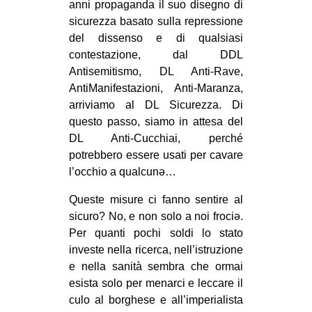
anni propaganda il suo disegno di
CULTURE
sicurezza basato sulla repressione
ARTE
del dissenso e di qualsiasi
contestazione, dal DDL
CINEMA
Antisemitismo, DL Anti-Rave,
MANIFESTI
AntiManifestazioni, Anti-Maranza,
arriviamo al DL Sicurezza. Di
MUSICA
questo passo, siamo in attesa del
RECENSIONI
DL Anti-Cucchiai, perché
potrebbero essere usati per cavare
INTERNAZIONALE
l’occhio a qualcunə…
AFRICA
Queste misure ci fanno sentire al
AMERICHE
sicuro? No, e non solo a noi frociə.
ESTREMO ORIENTE
Per quanti pochi soldi lo stato
investe nella ricerca, nell’istruzione
EUROPA
e nella sanità sembra che ormai
MEDIO ORIENTE
esista solo per menarci e leccare il
culo al borghese e all’imperialista
MONDO