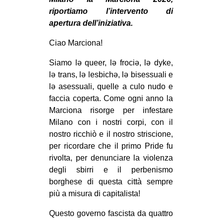
MILANO
riportiamo l’intervento di
MOBILITAZIONI
apertura dell’iniziativa.
SPAZI
Ciao Marciona!
SPORT POPOLARE
Siamo lə queer, lə frociə, lə dyke,
lə trans, lə lesbichə, lə bisessuali e
MOVIMENTI
lə asessuali, quelle a culo nudo e
AMBIENTE
faccia coperta. Come ogni anno la
Marciona risorge per infestare
ANTIFASCISMO
Milano con i nostri corpi, con il
DIRITTO ALL’ABITARE
nostro ricchiò e il nostro striscione,
GENERI
per ricordare che il primo Pride fu
rivolta, per denunciare la violenza
MIGRAZIONI
degli sbirri e il perbenismo
PRECARIATO
borghese di questa città sempre
più a misura di capitalista!
REPRESSIONE
STUDENTI
Questo governo fascista da quattro