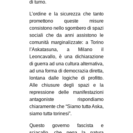
di turno.
EVENTI
L’ordine e la sicurezza che tanto
promettono queste misure
in
consistono nello sgombero di spazi
Fb
sociali che da anni assistono le
comunità marginalizzate: a Torino
tw
l’Askatasuna, a Milano il
Leoncavallo, è una dichiarazione
bsky
di guerra ad una cultura alternativa,
ad una forma di democrazia diretta,
ms
lontana dalle logiche di profitto.
Alle chiusure degli spazi e la
SEARCH
repressione delle manifestazioni
antagoniste rispondiamo
chiaramente che “Siamo tuttə Aska,
siamo tuttə torinesi”.
Questo governo fascista e
sciacallo, che nega la natura