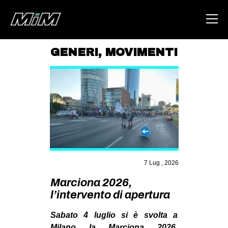
GENERI
,
MOVIMENTI
HOME
ABOUT
AREA
DEGENERAZIONE
GAZA FREESTYLE
CSOA LAMBRETTA
7 Lug , 2026
MSM
Marciona 2026,
l’intervento di apertura
STUDENTI TSUNAMI
ZAM
Sabato 4 luglio si è svolta a
Milano la Marciona 2026,