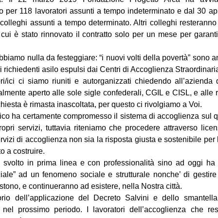
vo per 118 lavoratori assunti a tempo indeterminato e dal 30 apr
colleghi assunti a tempo determinato. Altri colleghi resteranno
 cui è stato rinnovato il contratto solo per un mese per garanti
biamo nulla da festeggiare: “i nuovi volti della povertà” sono a
di richiedenti asilo espulsi dai Centri di Accoglienza Straordinari
i/ici ci siamo riuniti e autorganizzati chiedendo all’azienda 
tualmente aperto alle sole sigle confederali, CGIL e CISL, e all
hiesta è rimasta inascoltata, per questo ci rivolgiamo a Voi.
itico ha certamente compromesso il sistema di accoglienza sul
ropri servizi, tuttavia riteniamo che procedere attraverso licen
vizi di accoglienza non sia la risposta giusta e sostenibile per 
o a costruire.
 svolto in prima linea e con professionalità sino ad oggi h
iale” ad un fenomeno sociale e strutturale nonche’ di gestire
istono, e continueranno ad esistere, nella Nostra città.
torio dell’applicazione del Decreto Salvini e dello smantel
 nel prossimo periodo. I lavoratori dell’accoglienza che re