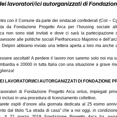
dei lavoratori/ici autorganizzati di Fondazio
ntro con il Comune da parte dei sindacati confederali (Cisl – Cgi
ta da Fondazione Progetto Arca
per l’housing sociale all
rca non sono stati invitati e dove ci sarà la partecipazione
sessore alle politiche sociali Pierfrancesco Majorino e dell’ar
 Delpini abbiamo inviato una lettera aperta a loro ma anche a 
essere ascoltati! A perdere il lavoro non saremo solo noi ma s
mbardia e 20000 in tutta Italia con una situazione a grave risch
oglienza!
EI LAVORATORI/ICI AUTORGANIZZATI DI FONDAZIONE 
voratori di Fondazione Progetto Arca onlus, impiegati prin
 inclusi in una procedura di licenziamento collettivo.
arete ospiti d’onore alla giornata dedicata al 25 esimo anni
to dal titolo “La strada di casa” che a noi oggi, in condizione
ria. Il 22 marzo 2019 Fondazione Progetto Arca ha avvi