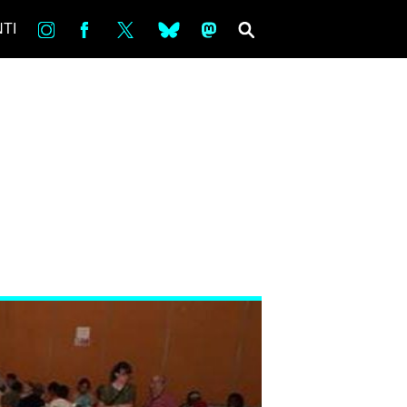
in
Fb
tw
bsky
ms
SEARCH
TI