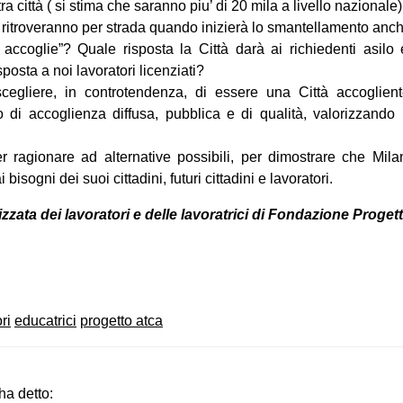
a città ( si stima che saranno piu’ di 20 mila a livello nazional
si ritroveranno per strada quando inizierà lo smantellamento an
accoglie”? Quale risposta la Città darà ai richiedenti asilo 
osta a noi lavoratori licenziati?
egliere, in controtendenza, di essere una Città accogliente
di accoglienza diffusa, pubblica e di qualità, valorizzando 
r ragionare ad alternative possibili, per dimostrare che Mi
bisogni dei suoi cittadini, futuri cittadini e lavoratori.
zata dei lavoratori e delle lavoratrici di Fondazione Proge
on
book
uesky
ri
educatrici
progetto atca
ha detto: