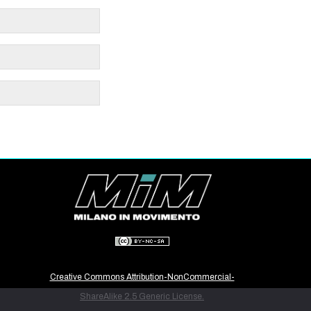
Creative Commons Attribution-NonCommercial-
ShareAlike 2.5 Generic License.