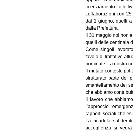
licenziamento colletti
collaborazioni con 25 
dal 1 giugno, quelli a
dalla Prefettura.
Il 31 maggio noi non ab
quelli delle centinaia 
Come singoli lavorator
tavolo di trattative at
nominate. La nostra ric
Il mutato contesto pol
strutturato parte dei p
smantellamento dei ser
che abbiamo contribuit
Il lavoro che abbiamo
l’approccio “emergenz
rapporti sociali che es
La ricaduta sul terri
accoglienza si vedrà