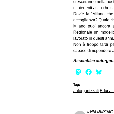
cresceranno nella nostr
richiedenti asilo che 
Dov’è la “Milano che 
accoglienza? Quale risp
Milano puo’ ancora sc
Regionale un modello 
lavorato in questi anni.
Non è troppo tardi pe
capace di rispondere ai 
Assemblea autorganiz
Mastod
Face
Bl
Tag:
autorganizzati
Educato
Leila Burkhart