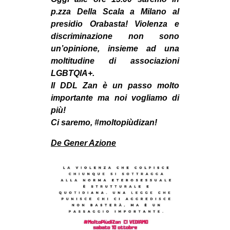
MILANO
p.zza Della Scala a Milano al
MOBILITAZIONI
presidio Orabasta! Violenza e
discriminazione non sono
SPAZI
un’opinione, insieme ad una
SPORT POPOLARE
moltitudine di associazioni
LGBTQIA+.
MOVIMENTI
Il DDL Zan è un passo molto
AMBIENTE
importante ma noi vogliamo di
più!
ANTIFASCISMO
Ci saremo, #moltopiùdizan!
DIRITTO ALL’ABITARE
De Gener Azione
GENERI
MIGRAZIONI
PRECARIATO
REPRESSIONE
STUDENTI