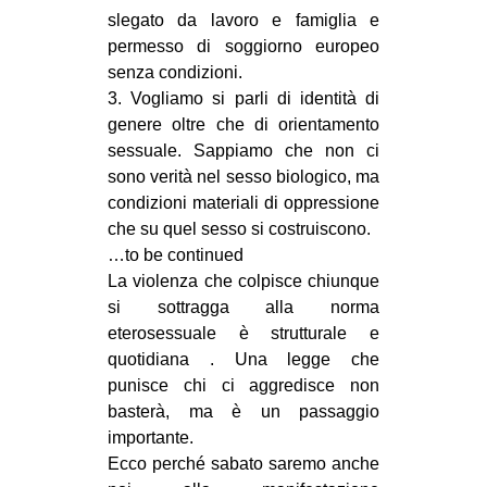
slegato da lavoro e famiglia e
EVENTI
permesso di soggiorno europeo
senza condizioni.
in
3. Vogliamo si parli di identità di
genere oltre che di orientamento
Fb
sessuale. Sappiamo che non ci
tw
sono verità nel sesso biologico, ma
condizioni materiali di oppressione
bsky
che su quel sesso si costruiscono.
…to be continued
ms
La violenza che colpisce chiunque
si sottragga alla norma
SEARCH
eterosessuale è strutturale e
quotidiana . Una legge che
punisce chi ci aggredisce non
basterà, ma è un passaggio
importante.
Ecco perché sabato saremo anche