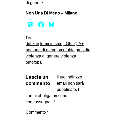
di genere.
Non Una Di Meno – Milano
Mastodon
Facebook
Bluesky
Tag:
ddl zan
femminismo
LGBTQIA+
non una di meno
omofobia
presidio
violenza di genere
violenza
omofoba
Lascia un
Il tuo indirizzo
commento
email non sarà
pubblicato.
I
campi obbligatori sono
contrassegnati
*
Commento
*