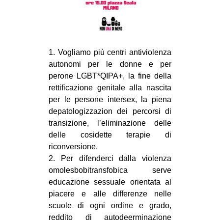
CULTURE
ARTE
CINEMA
1. Vogliamo più centri antiviolenza
MANIFESTI
autonomi per le donne e per
perone LGBT*QIPA+, la fine della
MUSICA
rettificazione genitale alla nascita
RECENSIONI
per le persone intersex, la piena
depatologizzazion dei percorsi di
INTERNAZIONALE
transizione, l’eliminazione delle
AFRICA
delle cosidette terapie di
riconversione.
AMERICHE
2. Per difenderci dalla violenza
ESTREMO ORIENTE
omolesbobitransfobica serve
EUROPA
educazione sessuale orientata al
piacere e alle differenze nelle
MEDIO ORIENTE
scuole di ogni ordine e grado,
MONDO
reddito di autodeerminazione