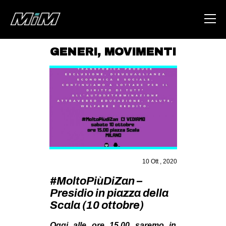
GENERI
,
MOVIMENTI
HOME
ABOUT
AREA
DEGENERAZIONE
GAZA FREESTYLE
CSOA LAMBRETTA
10 Ott , 2020
MSM
#MoltoPiùDiZan –
Presidio in piazza della
STUDENTI TSUNAMI
Scala (10 ottobre)
ZAM
Oggi alle ore 15.00 saremo in