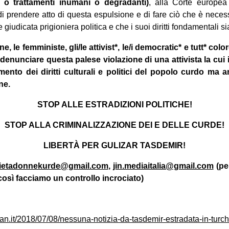
e o trattamenti inumani o degradanti)
, alla Corte europea 
 prendere atto di questa espulsione e di fare ciò che è necessar
giudicata prigioniera politica e che i suoi diritti fondamentali sia
e, le femministe, gli/le attivist*, le/i democratic* e tutt* col
 denunciare questa palese violazione di una attivista la cui 
imento dei diritti culturali e politici del popolo curdo ma 
ne.
STOP ALLE ESTRADIZIONI POLITICHE!
STOP ALLA CRIMINALIZZAZIONE DEI E DELLE CURDE!
LIBERTÀ PER GULIZAR TASDEMIR!
rietadonnekurde@gmail.com
,
jin.mediaitalia@gmail.com
(pe
 così facciamo un controllo incrociato)
tan.it/2018/07/08/nessuna-notizia-da-tasdemir-estradata-in-turchi