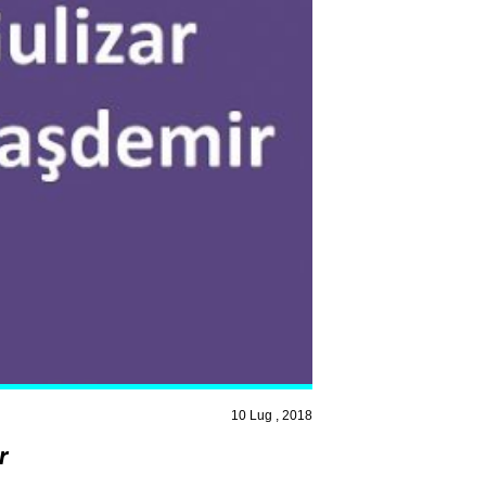
10 Lug , 2018
r