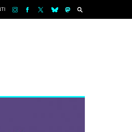
in
Fb
tw
bsky
ms
SEARCH
TI