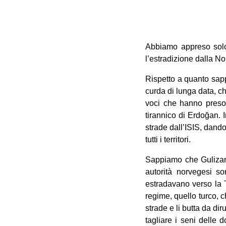
Abbiamo appreso solo 
l’estradizione dalla N
Rispetto a quanto sapp
curda di lunga data, ch
voci che hanno preso 
tirannico di Erdo
ğ
an. 
strade dall’ISIS, dand
tutti i territori.
Sappiamo che Gulizar T
autorità norvegesi so
estradavano verso la T
regime, quello turco, c
strade e li butta da dir
tagliare i seni delle 