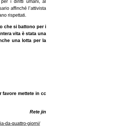
per i diritti umani, al
io affinché l’attivista
no rispettati.
oro che si battono per i
intera vita è stata una
anche una lotta per la
r favore mettete in cc
Rete jin
a-da-quattro-giorni/