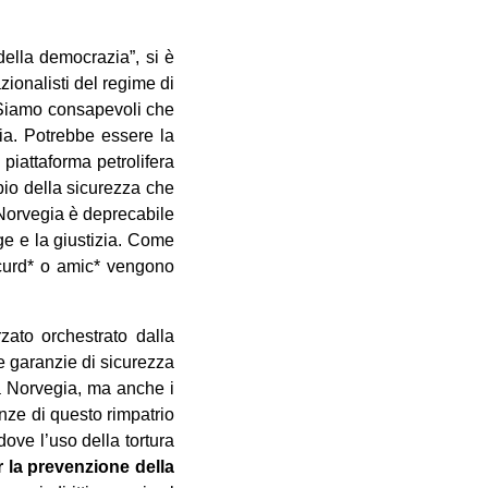
della democrazia”, si è
azionalisti del regime di
 Siamo consapevoli che
ia. Potrebbe essere la
 piattaforma petrolifera
bio della sicurezza che
a Norvegia è deprecabile
ge e la giustizia. Come
curd* o amic* vengono
zato orchestrato dalla
le garanzie di sicurezza
la Norvegia, ma anche i
nze di questo rimpatrio
ove l’uso della tortura
 la prevenzione della