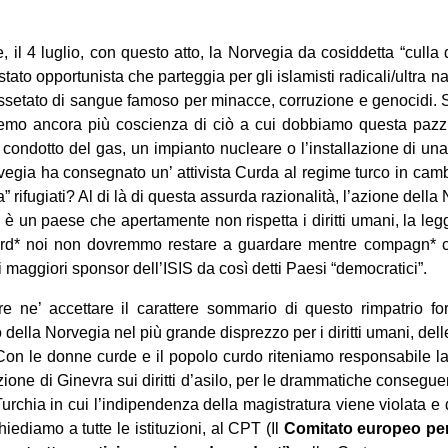
 il 4 luglio, con questo atto, la Norvegia da cosiddetta “culla 
stato opportunista che parteggia per gli islamisti radicali/ultra n
setato di sangue famoso per minacce, corruzione e genocidi.
emo ancora più coscienza di ciò a cui dobbiamo questa pazz
 condotto del gas, un impianto nucleare o l’installazione di una
egia ha consegnato un’ attivista Curda al regime turco in cam
rifugiati? Al di là di questa assurda razionalità, l’azione dell
è un paese che apertamente non rispetta i diritti umani, la leg
rd* noi non dovremmo restare a guardare mentre compagn* 
 maggiori sponsor dell’ISIS da così detti Paesi “democratici”.
e ne’ accettare il carattere sommario di questo rimpatrio for
della Norvegia nel più grande disprezzo per i diritti umani, del
 Con le donne curde e il popolo curdo riteniamo responsabile 
zione di Ginevra sui diritti d’asilo, per le drammatiche consegue
rchia in cui l’indipendenza della magistratura viene violata e d
iediamo a tutte le istituzioni, al CPT (Il
Comitato europeo per