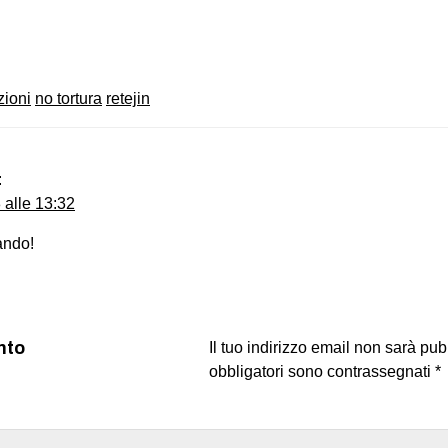
on
book
uesky
zioni
no tortura
retejin
:
 alle 13:32
ando!
nto
Il tuo indirizzo email non sarà pub
obbligatori sono contrassegnati
*