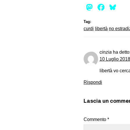
Mastod
Face
Bl
Tag:
curdi
libertà
no estradi
cinzia
ha detto
10 Luglio 2018
libertà vo cerc
Rispondi
Lascia un comme
Commento
*