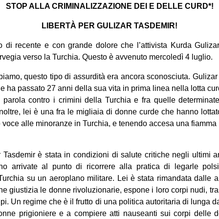
STOP ALLA CRIMINALIZZAZIONE DEI E DELLE CURD*!
LIBERTÀ PER GULIZAR TASDEMIR!
di recente e con grande dolore che l’attivista Kurda Guliza
orvegia verso la Turchia. Questo è avvenuto mercoledì 4 luglio.
iamo, questo tipo di assurdità era ancora sconosciuta. Gulizar 
e ha passato 27 anni della sua vita in prima linea nella lotta cur
parola contro i crimini della Turchia e fra quelle determinate
Inoltre, lei è una fra le migliaia di donne curde che hanno lottat
o voce alle minoranze in Turchia, e tenendo accesa una fiamma pe
asdemir è stata in condizioni di salute critiche negli ultimi a
no arrivate al punto di ricorrere alla pratica di legarle pols
urchia su un aeroplano militare. Lei è stata rimandata dalle a
he giustizia le donne rivoluzionarie, espone i loro corpi nudi, tras
upi. Un regime che è il frutto di una politica autoritaria di lunga da
donne prigioniere e a compiere atti nauseanti sui corpi delle 