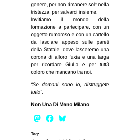
genere, per non rimanere sol* nella
EVENTI
tristezza, per salvarci insieme.
Invitiamo il mondo della
in
formazione a partecipare, con un
oggetto rumoroso e con un cartello
Fb
da lasciare appeso sulle pareti
della Statale, dove lasceremo una
tw
corona di alloro fuxia e una targa
bsky
per ricordare Giulia e per tutt3
coloro che mancano tra noi.
ms
“Se domani sono io, distruggete
tutto”
.
SEARCH
Non Una Di Meno Milano
Mastodon
Facebook
Bluesky
Tag: