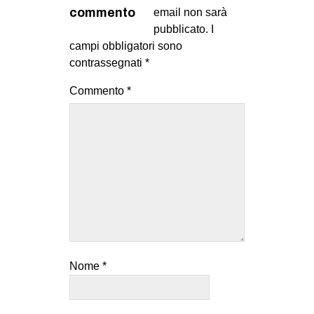
MILANO
commento
email non sarà
pubblicato.
I
MOBILITAZIONI
campi obbligatori sono
SPAZI
contrassegnati
*
SPORT POPOLARE
Commento
*
MOVIMENTI
AMBIENTE
ANTIFASCISMO
DIRITTO ALL’ABITARE
GENERI
MIGRAZIONI
PRECARIATO
Nome
*
REPRESSIONE
STUDENTI