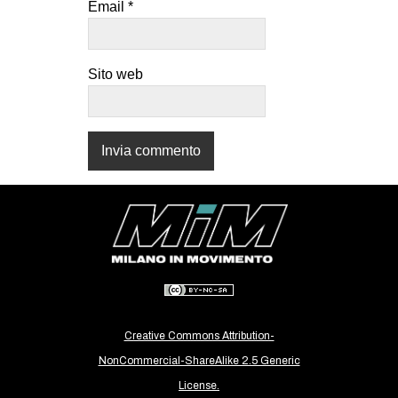
Email
*
CULTURE
ARTE
Sito web
CINEMA
MANIFESTI
MUSICA
RECENSIONI
INTERNAZIONALE
AFRICA
AMERICHE
ESTREMO ORIENTE
EUROPA
Creative Commons Attribution-
MEDIO ORIENTE
NonCommercial-ShareAlike 2.5 Generic
MONDO
License.