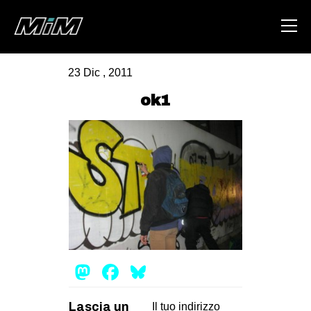
23 Dic , 2011
HOME
ok1
ABOUT
AREA
DEGENERAZIONE
GAZA FREESTYLE
CSOA LAMBRETTA
MSM
Mastodon
Facebook
Bluesky
STUDENTI TSUNAMI
ZAM
Lascia un
Il tuo indirizzo