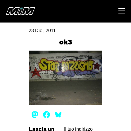
23 Dic , 2011
HOME
ok3
ABOUT
AREA
DEGENERAZIONE
GAZA FREESTYLE
CSOA LAMBRETTA
MSM
Mastodon
Facebook
Bluesky
STUDENTI TSUNAMI
ZAM
Lascia un
Il tuo indirizzo