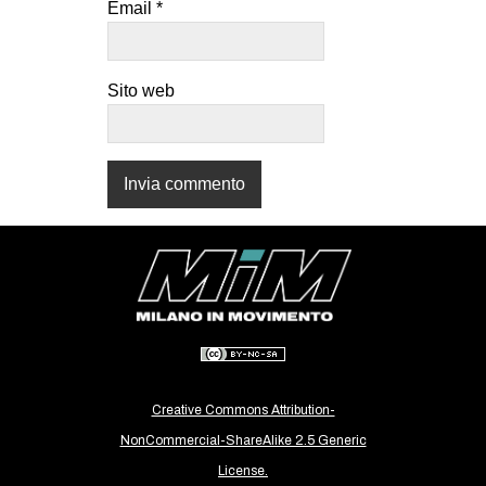
Email
*
CULTURE
ARTE
Sito web
CINEMA
MANIFESTI
MUSICA
RECENSIONI
INTERNAZIONALE
AFRICA
AMERICHE
ESTREMO ORIENTE
EUROPA
Creative Commons Attribution-
MEDIO ORIENTE
NonCommercial-ShareAlike 2.5 Generic
MONDO
License.