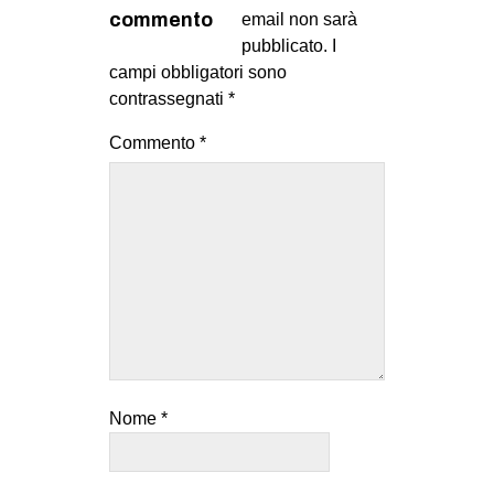
MILANO
commento
email non sarà
pubblicato.
I
MOBILITAZIONI
campi obbligatori sono
SPAZI
contrassegnati
*
SPORT POPOLARE
Commento
*
MOVIMENTI
AMBIENTE
ANTIFASCISMO
DIRITTO ALL’ABITARE
GENERI
MIGRAZIONI
PRECARIATO
Nome
*
REPRESSIONE
STUDENTI