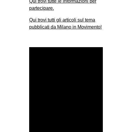
Qui trovi tutte le informazioni per
MILANO
partecipare.
MOBILITAZIONI
Qui trovi tutti gli articoli sul tema
SPAZI
pubblicati da Milano in Movimento!
SPORT POPOLARE
MOVIMENTI
AMBIENTE
ANTIFASCISMO
DIRITTO ALL’ABITARE
GENERI
MIGRAZIONI
PRECARIATO
REPRESSIONE
STUDENTI