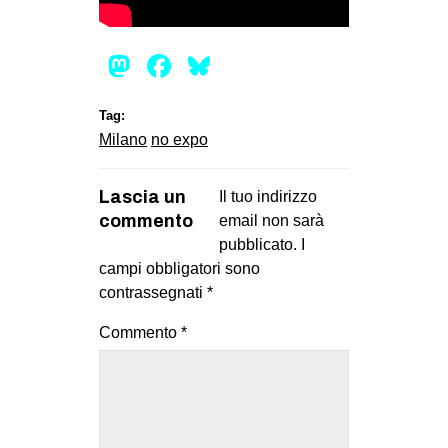
CULTURE
ARTE
Mastodon
Facebook
Bluesky
CINEMA
Tag:
MANIFESTI
Milano
no expo
MUSICA
RECENSIONI
Lascia un
Il tuo indirizzo
commento
email non sarà
INTERNAZIONALE
pubblicato.
I
AFRICA
campi obbligatori sono
contrassegnati
*
AMERICHE
Commento
*
ESTREMO ORIENTE
EUROPA
MEDIO ORIENTE
MONDO