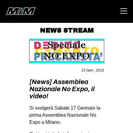
NEWS STREAM
HOME
ABOUT
AREA
15 Gen , 2015
DEGENERAZIONE
[News] Assemblea
GAZA FREESTYLE
Nazionale No Expo, il
CSOA LAMBRETTA
video!
MSM
Si svolgerà Sabato 17 Gennaio la
STUDENTI TSUNAMI
prima Assemblea Nazionale No
Expo a Milano.
ZAM