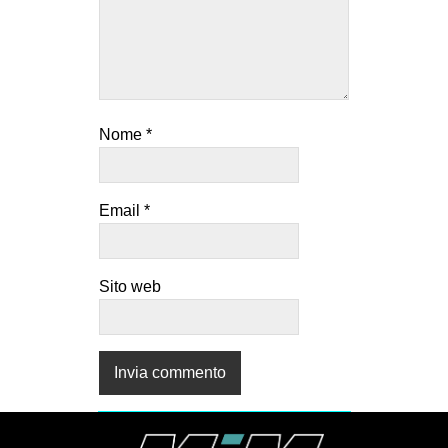
EVENTI
in
Fb
Nome
*
tw
bsky
Email
*
ms
Sito web
SEARCH