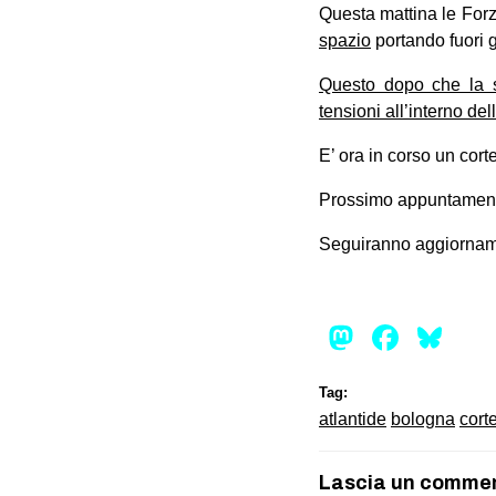
Questa mattina le Forz
spazio
portando fuori gl
Questo dopo che la s
tensioni all’interno d
E’ ora in corso un cort
Prossimo appuntamento
Seguiranno aggiornam
Mastod
Face
Bl
Tag:
atlantide
bologna
cort
Lascia un comme