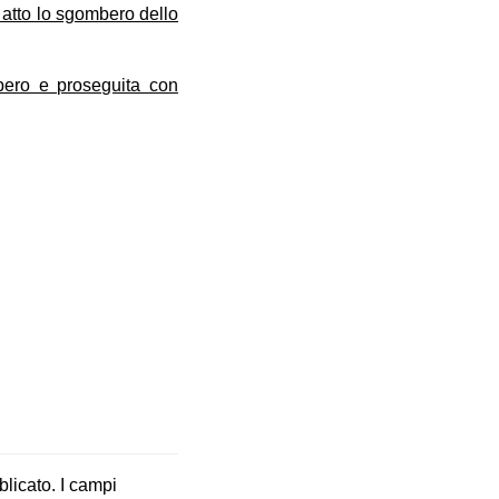
atto lo sgombero dello
bero e proseguita con
blicato.
I campi