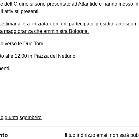
e dell’Ordine si sono presentate ad Atlantide e hanno
messo in 
i attivisti presenti.
ettimana era iniziata con un partecipato presidio anti-sgom
ella maggioranza che amministra Bologna.
eo verso le Due Torri.
 alle 12,00 in Piazza del Nettuno.
enti.
on
book
uesky
eo
giunta
sgombero
nto
Il tuo indirizzo email non sarà pub