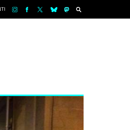
in
Fb
tw
bsky
ms
SEARCH
TI