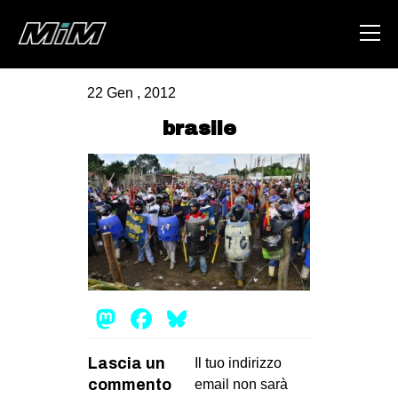
22 Gen , 2012
HOME
brasile
ABOUT
AREA
DEGENERAZIONE
GAZA FREESTYLE
CSOA LAMBRETTA
Mastodon
Facebook
Bluesky
MSM
STUDENTI TSUNAMI
Lascia un
Il tuo indirizzo
ZAM
commento
email non sarà