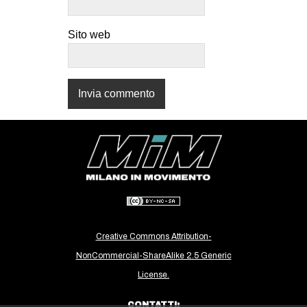
CULTURE
Sito web
ARTE
CINEMA
MANIFESTI
MUSICA
RECENSIONI
INTERNAZIONALE
AFRICA
AMERICHE
ESTREMO ORIENTE
Creative Commons Attribution-
EUROPA
NonCommercial-ShareAlike 2.5 Generic
MEDIO ORIENTE
License.
MONDO
CONTATTI: