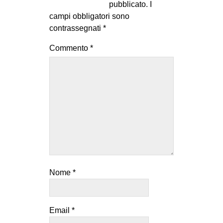
pubblicato.
I
MILANO
campi obbligatori sono
MOBILITAZIONI
contrassegnati
*
SPAZI
Commento
*
SPORT POPOLARE
MOVIMENTI
AMBIENTE
ANTIFASCISMO
DIRITTO ALL’ABITARE
GENERI
MIGRAZIONI
Nome
*
PRECARIATO
REPRESSIONE
Email
*
STUDENTI